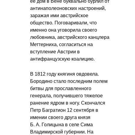
ее дом в Вене буквально бурлил от
антинаполеоновских настроений,
заражая ими австрийское
общество. Поговаривали, что
именно она уговорила своего
любовника, австрийского канцлера
Меттерниха, согласиться на
вступление Австрии в
антифранцузскую коалицию.
В 1812 году княгиня овдовела.
Бородино стало последним полем
битвы для прославленного
генерала, получившего тяжелое
ранение ядром в ногу. Скончался
Петр Багратион 12 сентября в
имении своего друга князя
Б. А. Голицына
в селе Сима
Владимирской губернии. На