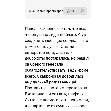
РЕКЛАМА
РЕКЛАМА
РЕКЛАМА
РЕКЛАМА
40.2 тыс. просмотров
33
Павел I искренне считал, что все,
что он делает, идет во благо. А уж
соединить любящие сердца — что
может быть лучше. Сам ли
император догадался или
доброхоты постарались, но решил
он боевого генерала
облагодетельствовать, ведь кроме
всего, Скавронская доводилась
ему дальней родственницей.
Противиться воле императора ни
Екатерина, ни ее мать, графиня
Литте, не посмели, хотя понимали,
что партия не из лучших — кроме