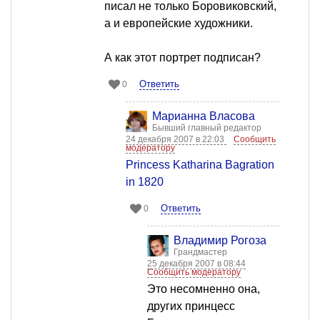
писал не только Боровиковский,
а и европейские художники.
А как этот портрет подписан?
Ответить
0
Марианна Власова
Бывший главный редактор
24 декабря 2007 в 22:03
Сообщить
модератору
Princess Katharina Bagration
in 1820
Ответить
0
Владимир Рогоза
Грандмастер
25 декабря 2007 в 08:44
Сообщить модератору
Это несомненно она,
других принцесс