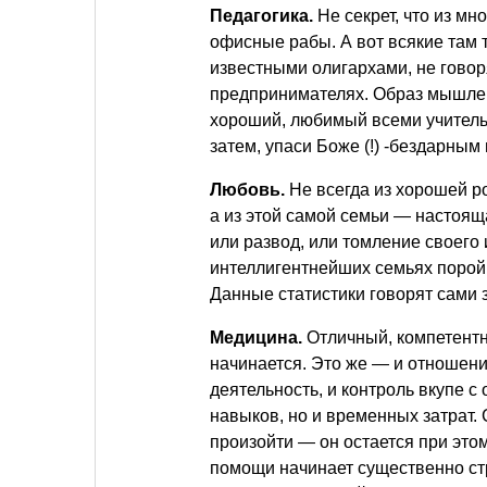
Педагогика.
Не секрет, что из м
офисные рабы. А вот всякие там 
известными олигархами, не говор
предпринимателях. Образ мышлени
хороший, любимый всеми учитель
затем, упаси Боже (!) -бездарны
Любовь.
Не всегда из хорошей р
а из этой самой семьи — настоящ
или развод, или томление своего 
интеллигентнейших семьях порой
Данные статистики говорят сами з
Медицина.
Отличный, компетентн
начинается. Это же — и отношени
деятельность, и контроль вкупе с 
навыков, но и временных затрат. 
произойти — он остается при это
помощи начинает существенно ст