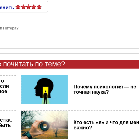
енить
ип Питера?
 почитать по теме?
то
если
Почему психология — не
ное
точная наука?
стка.
Кто есть «я» и что для ме
быть
важно?