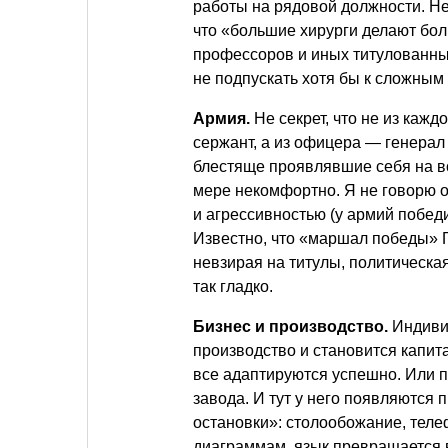
работы на рядовой должности. Не
что «большие хирурги делают бол
профессоров и иных титулованны
не подпускать хотя бы к сложным
Армия.
Не секрет, что не из каж
сержант, а из офицера — генера
блестяще проявлявшие себя на в
мере некомфортно. Я не говорю о
и агрессивностью (у армий победи
Известно, что «маршал победы»
невзирая на титулы, политическа
так гладко.
Бизнес и производство.
Индиви
производство и становится капит
все адаптируются успешно. Или 
завода. И тут у него появляются
остановки»: столообожание, теле
диаграммам, язык превращается в