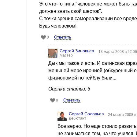
Это что-то типа "человек не может быть т
должен знать свой шесток".
С точки зрения самореализации все вроде
Будь человеком!
Ответить
0
Сергей Зиновьев
13 марта 2008 в 22:0
Мастер
Дык мы такое и есть. И сатинская фраза
меньшей мере иронией (обкуренный еще
физиономей по тейблу били...
Оценка статьи: 5
Ответить
0
Сергей Соловьев
24 марта 2008 в
Дебютант
Все верно. Но еще стоило развить
не заниматься тем, на что учился.