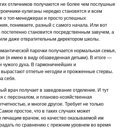
ногих отличников получаются не более чем послушные
троечники-хулиганы нередко становятся и всем
я о топ-менеджерах и просто успешных
я, понимаете, разный с самого начала. Или вот
 постепенно становится посредственным завучем, а
м или даже отвратительным директором школы.
омантической парочки получается нормальная семья,
ая (я имею в виду обзаведенная детьми). В итоге —
и чужого духа. В гармоничнейших и
 вырастают отпетые негодяи и прожженные стервы.
а себя.
ый врач получает в заведование отделение. И тут
я с персоналом, и планово-хозяйственная
отчетностью, и многое другое. Требует не только
Самое простое, что в таких случаях может
м лечащим врачом, но качество оказываемой им
радать по сравнению с прежним уровнем во время