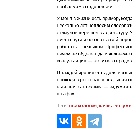
проблемам со здоровьем.
У меня в жизни есть пример, ког
несколько лет неплохим следова
стимулов перешел в адвокатуру. 
смены пути и осознать свой порог
работать… печником. Профессион
ничем не обделен, да и человече
консультации — это у него вроде 
В каждой иронии есть доля иронии
приходя в ресторан и подзывая оф
вызывая сантехника — задумайтес
шкафах…
Теги:
психология
,
качество
,
уме