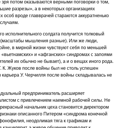
 зря потом оказываются верными поговорки о том,
ьшие разрезы», а в некоторых организациях
х особ вроде главврачей стараются аккуратненько
 случаям.
дого исполнительного солдата получится толковый
л (масштабы мышления разные). Или же люди,
ойне, в мирной жизни чувствуют себя по меньшей
 «вьетнамских» и «афганских» синдромах с запоями
телей их обычно не бывает), а и о вещах иного рода.
Г. К. Жуков
после войны был не столь успешен
я карьера У. Черчилля после войны складывалась не
дуальный предприниматель расширяет
алистом с привлечением наемной рабочей силы. Не
прекрасный начальник цеха становится директором
 признаки описанного Питером «синдрома конечной
фонофилия, неодолимая тяга к графикам и
 канцелярит, а живое общение приводит к