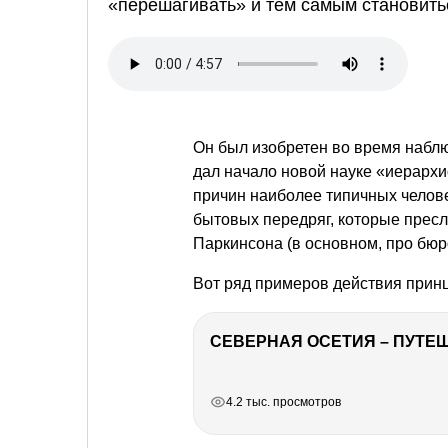
«перешагивать» и тем самым становит
Он был изобретен во время наблю
дал начало новой науке «иерарх
причин наиболее типичных челове
бытовых передряг, которые пресл
Паркинсона (в основном, про бюро
Вот ряд примеров действия прин
СЕВЕРНАЯ ОСЕТИЯ – ПУТЕШ
РЕКЛАМА
РЕКЛАМА
РЕКЛАМА
4.2 тыс. просмотров