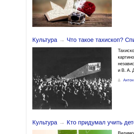
Культура
→
Что такое тахископ? С
Тахиск
картино
независ
и В. А.
Антон
Культура
→
Кто придумал учить де
Видимо,