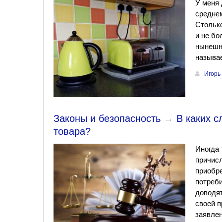
У меня 
среднем
Столько
и не бо
нынешн
называ
Игорь
Законы и безопасность
→
В каких с
товара?
Иногда 
причисл
приобре
потреби
доводят
своей п
заявлен