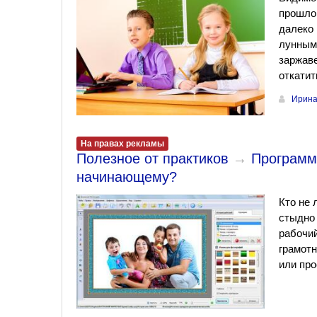
прошлом
далеко 
лунным 
заржаве
откатит
Ирина
На правах рекламы
Полезное от практиков
→
Программ
начинающему?
Кто не 
стыдно 
рабочий
грамотн
или про