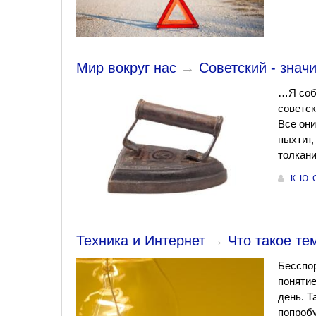
Мир вокруг нас
→
Советский - знач
…Я соби
советск
Все они
пыхтит,
толкани
К. Ю.
Техника и Интернет
→
Что такое те
Бесспор
понятие
день. Т
попробу