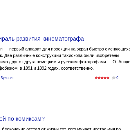
пираль развития кинематографа
оп — первый аппарат для проекции на экран быстро сменяющих
к. Две различные конструкции тахископа были изобретены
имо друг от друга немецким и русским фотографами — О. Анщ
 Дюбюком, в 1891 и 1892 годах, соответственно.
 Булавин
0
тей по комиксам?
 бесконечно отстал от жизни тот, кого мучает ностальгия по