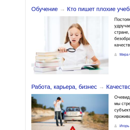
Обучение
→
Кто пишет плохие уче
Постоян
удручае
стране,
безобра
качеств
Мира 
Работа, карьера, бизнес
→
Качество
Очевидн
мы стре
субъект
прожива
Игорь