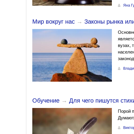
Яна Г
Мир вокруг нас
→
Законы рынка или
Основн
являетс
вузах, 
населен
законод
Влади
Обучение
→
Для чего пишутся сти
Порой п
Думают,
Викто