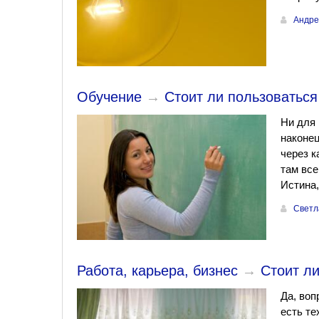
Андре
Обучение
→
Стоит ли пользоватьс
Ни для 
наконец
через к
там все
Истина,
Светл
Работа, карьера, бизнес
→
Стоит ли
Да, воп
есть те