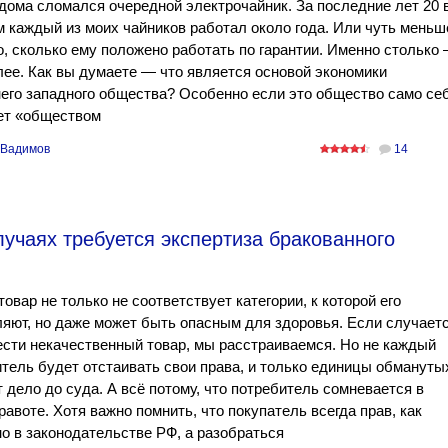
дома сломался очередной электрочайник. За последние лет 20 
 каждый из моих чайников работал около года. Или чуть меньш
, сколько ему положено работать по гарантии. Именно столько
лее. Как вы думаете — что является основой экономики
его западного общества? Особенно если это общество само се
ет «обществом
 Вадимов
14
лучаях требуется экспертиза бракованного
товар не только не соответствует категории, к которой его
яют, но даже может быть опасным для здоровья. Если случает
сти некачественный товар, мы расстраиваемся. Но не каждый
тель будет отстаивать свои права, и только единицы обмануты
 дело до суда. А всё потому, что потребитель сомневается в
равоте. Хотя важно помнить, что покупатель всегда прав, как
о в законодательстве РФ, а разобраться