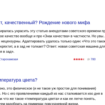
ит, качественный? Рождение нового мифа
ралась украсить эту статью анекдотами советского времени п
ое качество вообще и про «Знак качества» в частности. Но ув
 нецензурны. Адаптировать удалось только один: «Что это тако
 кряхтит, а в зад не толкает? Ответ: новая советская машина дл
я в зад».
 Старохамская
780
мпература цвета?
но, это физическое (и не такое уж простое для понимания)
. Но с его проявлениями каждый из нас сталкивается изо дня в
ак что же такое «температура цвета» и как ее легче понять,
ем разобрать на примерах повседневной жизни.