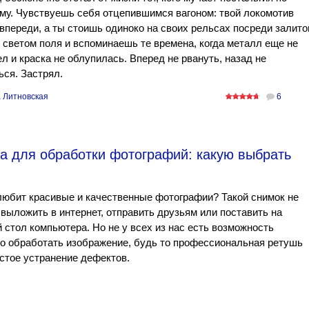
у. Чувствуешь себя отцепившимся вагоном: твой локомотив
впереди, а ты стоишь одиноко на своих рельсах посреди залито
светом поля и вспоминаешь те времена, когда металл еще не
л и краска не облупилась. Вперед не рвануть, назад не
ься. Застрял.
 Литновская
6
а для обработки фотографий: какую выбрать
любит красивые и качественные фотографии? Такой снимок не
выложить в интернет, отправить друзьям или поставить на
 стол компьютера. Но не у всех из нас есть возможность
о обработать изображение, будь то профессиональная ретушь
стое устранение дефектов.