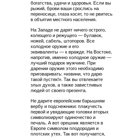
богатства, удачи и здоровья. Если вы
рыжий, брови ваши срослись на
переносице, глаза косят, то не рвитесь
в объятия местного населения.
На Западе не дарят ничего острого,
колющего и режущего — булавок,
ножей, сабель, штопоров. Все
холодное оружие и его
эквиваленты — к вражде. На Востоке,
напротив, именно холодное оружие —
лучший подарок мужчине. При
дарении оружия этого необходимо
приговаривать: «извини, что дарю
такой пустяк!». Так вы отвлекаете
злых духов, а также завистливых
людей от своего презента.
Не дарите европейским барышням
вербу и подснежники: плакучесть
первой и увядающие головки вторых
символизируют одиночество и
печаль. А вот орешник является в
Европе символом плодородия и
плотских утех. Так вот получается,