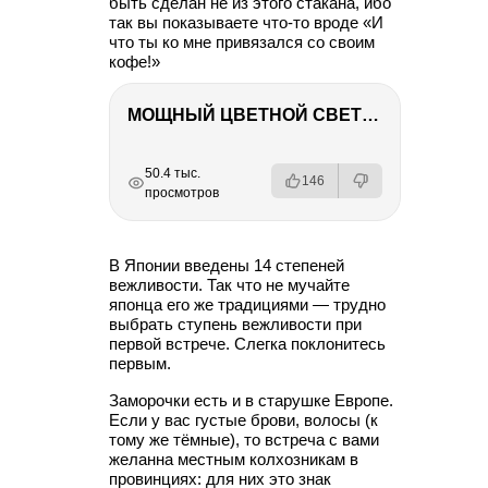
быть сделан не из этого стакана, ибо
так вы показываете что-то вроде «И
что ты ко мне привязался со своим
кофе!»
МОЩНЫЙ ЦВЕТНОЙ СВЕТ – NANLITE FC-500C
РЕКЛАМА
РЕКЛАМА
РЕКЛАМА
50.4 тыс.
146
просмотров
В Японии введены 14 степеней
вежливости. Так что не мучайте
японца его же традициями — трудно
выбрать ступень вежливости при
первой встрече. Слегка поклонитесь
первым.
Заморочки есть и в старушке Европе.
Если у вас густые брови, волосы (к
тому же тёмные), то встреча с вами
желанна местным колхозникам в
провинциях: для них это знак