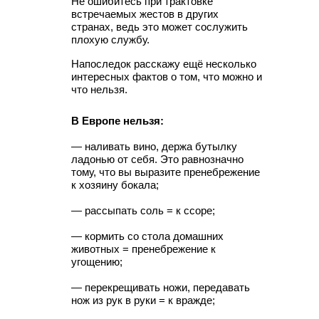
Не ошибитесь при трактовке
встречаемых жестов в других
странах, ведь это может сослужить
плохую службу.
Напоследок расскажу ещё несколько
интересных фактов о том, что можно и
что нельзя.
В Европе нельзя:
— наливать вино, держа бутылку
ладонью от себя. Это равнозначно
тому, что вы выразите пренебрежение
к хозяину бокала;
— рассыпать соль = к ссоре;
— кормить со стола домашних
животных = пренебрежение к
угощению;
— перекрещивать ножи, передавать
нож из рук в руки = к вражде;