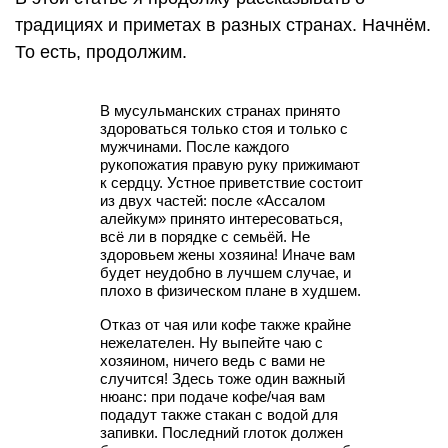
традициях и приметах в разных странах. Начнём.
То есть, продолжим.
В мусульманских странах принято
здороваться только стоя и только с
мужчинами. После каждого
рукопожатия правую руку прижимают
к сердцу. Устное приветствие состоит
из двух частей: после «Ассалом
алейкум» принято интересоваться,
всё ли в порядке с семьёй. Не
здоровьем жены хозяина! Иначе вам
будет неудобно в лучшем случае, и
плохо в физическом плане в худшем.
Отказ от чая или кофе также крайне
нежелателен. Ну выпейте чаю с
хозяином, ничего ведь с вами не
случится! Здесь тоже один важный
нюанс: при подаче кофе/чая вам
подадут также стакан с водой для
запивки. Последний глоток должен