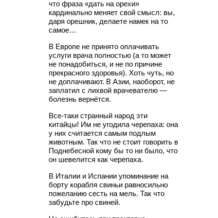
что фраза «дать на орехи»
кардинально меняет свой смысл: вы,
даря орешник, делаете намек на то
самое…
В Европе не принято оплачивать
услуги врача полностью (а то может
не понадобиться, и не по причине
прекрасного здоровья). Хоть чуть, но
не доплачивают. В Азии, наоборот, не
заплатил с лихвой врачевателю —
болезнь вернётся.
Все-таки странный народ эти
китайцы! Им не угодила черепаха: она
у них считается самым подлым
животным. Так что не стоит говорить в
Поднебесной кому бы то ни было, что
он шевелится как черепаха.
В Италии и Испании упоминание на
борту корабля свиньи равносильно
пожеланию сесть на мель. Так что
забудьте про свиней.