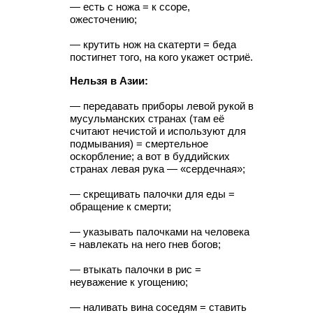
— есть с ножа = к ссоре,
ожесточению;
— крутить нож на скатерти = беда
постигнет того, на кого укажет остриё.
Нельзя в Азии:
— передавать приборы левой рукой в
мусульманских странах (там её
считают нечистой и используют для
подмывания) = смертельное
оскорбление; а вот в буддийских
странах левая рука — «сердечная»;
— скрещивать палочки для еды =
обращение к смерти;
— указывать палочками на человека
= навлекать на него гнев богов;
— втыкать палочки в рис =
неуважение к угощению;
— наливать вина соседям = ставить