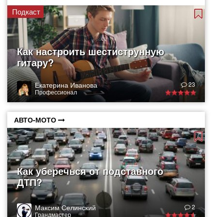
Подкаст
Как настроить шестиструнную
гитару?
Екатерина Иванова
23
Профессионал
АВТО-МОТО
Как уберечься от подставного
ДТП?
Максим Селинский
2
Грандмастер