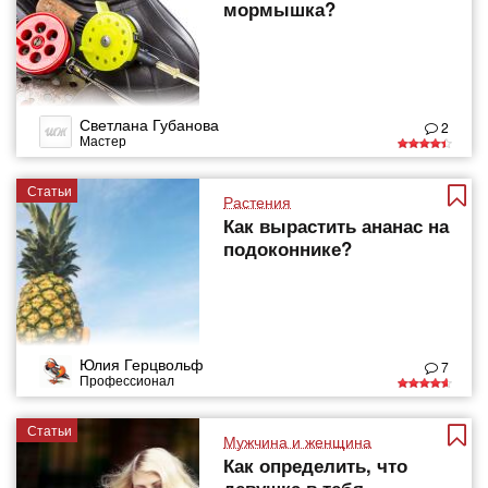
мормышка?
Светлана Губанова
2
Мастер
Статьи
Растения
Как вырастить ананас на
подоконнике?
Юлия Герцвольф
7
Профессионал
Статьи
Мужчина и женщина
Как определить, что