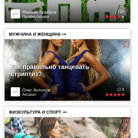
Максим Храбров
22
Профессионал
МУЖЧИНА И ЖЕНЩИНА
Как правильно танцевать
стриптиз?
Олег Антонов
3
Аксакал
ФИЗКУЛЬТУРА И СПОРТ