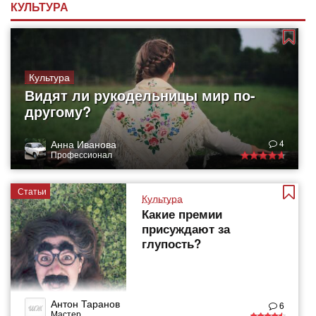
КУЛЬТУРА
Культура
Видят ли рукодельницы мир по-
другому?
Анна Иванова
4
Профессионал
Статьи
Культура
Какие премии
присуждают за
глупость?
Антон Таранов
6
Мастер