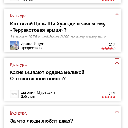
Культура
Кто такой Цинь Ши Хуан-ди и зачем ему
«Терракотовая армия»?
11 июля 1974 г. найдено 8100 полноразмерных
статуй китайских воинов
Ирина Ищук
7
Профессионал
Культура
Какие бывают ордена Великой
Отечественной войны?
Евгений Муртазин
9
Дебютант
Культура
За что люди любят джаз?