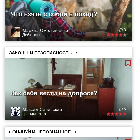
Что взять с собой в поход?
Марина Омельяненко
3
Дебютант
ЗАКОНЫ И БЕЗОПАСНОСТЬ
Как себя вести на допросе?
Максим Селинский
6
Грандмастер
ФЭН-ШУЙ И НЕПОЗНАННОЕ