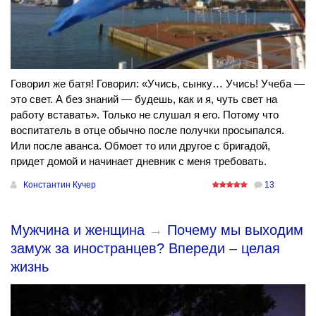
Говорил же батя! Говорил: «Учись, сынку… Учись! Учеба —
это свет. А без знаний — будешь, как и я, чуть свет на
работу вставать». Только не слушал я его. Потому что
воспитатель в отце обычно после получки просыпался.
Или после аванса. Обмоет то или другое с бригадой,
придет домой и начинает дневник с меня требовать.
Константин Кучер
13
Мужчина и женщина
→
Почему мы выходим
замуж за иностранцев? Впереди – целая
жизнь