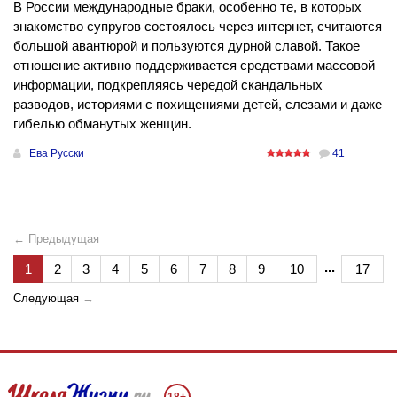
В России международные браки, особенно те, в которых
знакомство супругов состоялось через интернет, считаются
большой авантюрой и пользуются дурной славой. Такое
отношение активно поддерживается средствами массовой
информации, подкрепляясь чередой скандальных
разводов, историями с похищениями детей, слезами и даже
гибелью обманутых женщин.
Ева Русски
41
← Предыдущая
...
1
2
3
4
5
6
7
8
9
10
17
Следующая
→