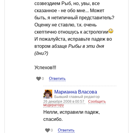
созвездием Рыб, но, увы, все
сказанное - не обо мне... Может
быть, я нетипичный представитель?
Оценку не ставлю, т.к. очень
скептично отношусь к астрологии
И пожалуйста, исправьте падеж во
втором абзаце
Рыбы в эти дня
(дни?)
Успехов!!!
Ответить
0
Марианна Власова
Бывший главный редактор
26 декабря 2008 в 00:57
Сообщить
модератору
Нелли, исправили падеж,
спасибо.
Ответить
0