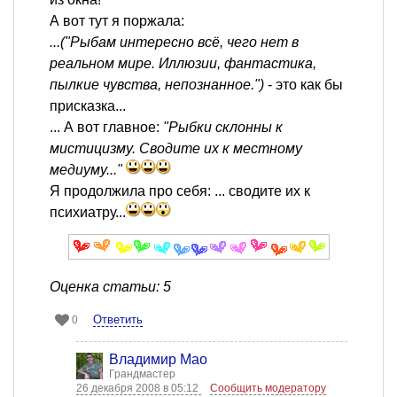
А вот тут я поржала:
...("Рыбам интересно всё, чего нет в
реальном мире. Иллюзии, фантастика,
пылкие чувства, непознанное.")
- это как бы
присказка...
... А вот главное:
"Рыбки склонны к
мистицизму. Сводите их к местному
медиуму..."
Я продолжила про себя: ... сводите их к
психиатру...
Оценка статьи: 5
Ответить
0
Владимир Мао
Грандмастер
26 декабря 2008 в 05:12
Сообщить модератору