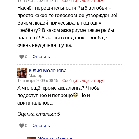
17 августа 2021 в 12:11
Сообщить модератору
Насчёт нерешительности Рыб в любви –
просто какое-то голословное утверждение!
Зачем людей причёсывать под одну
гребёнку? В каком аквариуме такие рыбы
плавают? А ласты в подарок – вообще
очень неудачная шутка.
Ответить
0
Юлия Молёнова
Мастер
12 января 2009 в 00:15
Сообщить модератору
А что ещё, кроме акваланга? Чтобы
подоступнее и попроще
Но и
оригинальное...
Оценка статьи: 5
Ответить
0