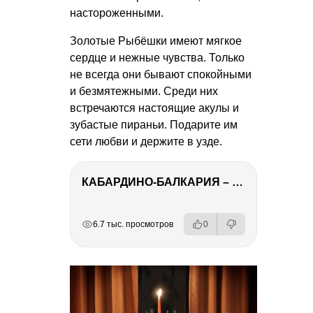
настороженными.
Золотые Рыбёшки имеют мягкое
сердце и нежные чувства. Только
не всегда они бывают спокойными
и безмятежными. Среди них
встречаются настоящие акулы и
зубастые пираньи. Подарите им
сети любви и держите в узде.
КАБАРДИНО-БАЛКАРИЯ – ПУТЕШЕСТВИЕ НА КАВКАЗ часть 3
РЕКЛАМА
РЕКЛАМА
РЕКЛАМА
РЕКЛАМА
6.7 тыс. просмотров
0