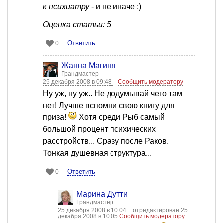
к психиатру
- и не иначе ;)
Оценка статьи: 5
Ответить
0
Жанна Магиня
Грандмастер
25 декабря 2008 в 09:48
Сообщить модератору
Ну уж, ну уж.. Не додумывай чего там
нет! Лучше вспомни свою книгу для
приза!
Хотя среди Рыб самый
большой процент психических
расстройств... Сразу после Раков.
Тонкая душевная структура...
Ответить
0
Марина Дутти
Грандмастер
25 декабря 2008 в 10:04
отредактирован 25
декабря 2008 в 10:05
Сообщить модератору