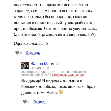
постепенно
- не прокатит: все известно
заранее, слишком просто все. хотя, акваланг
меня не столько бы порадовал, сколько
поставил в офигительный тупик. рыбы это
просто обожают! как же сложно удивляться...
(а во что вообще акваланги заворачивают?)
Оценка статьи: 5
Ответить
0
Жанна Магиня
Грандмастер
26 декабря 2008 в 09:44
отредактирован 26
декабря 2008 в 09:44
Сообщить модератору
Владимир! Я видела акваланги в
больших коробках, таких ящичках - брат
дайвер, тоже Рыба.
Ответить
0