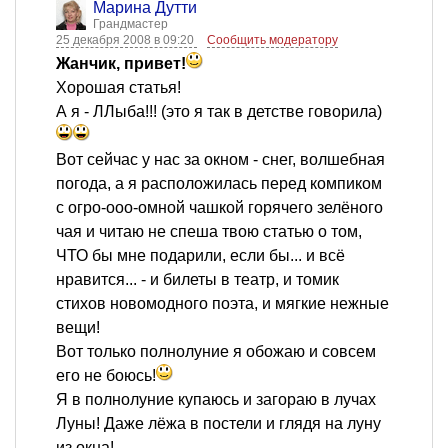
Марина Дутти
Грандмастер
25 декабря 2008 в 09:20
Сообщить модератору
Жанчик, привет!
Хорошая статья!
А я - ЛЛыба!!! (это я так в детстве говорила)
Вот сейчас у нас за окном - снег, волшебная
погода, а я расположилась перед компиком
с огро-ооо-омной чашкой горячего зелёного
чая и читаю не спеша твою статью о том,
ЧТО бы мне подарили, если бы... и всё
нравится... - и билеты в театр, и томик
стихов новомодного поэта, и мягкие нежные
вещи!
Вот только полнолуние я обожаю и совсем
его не боюсь!
Я в полнолуние купаюсь и загораю в лучах
Луны! Даже лёжа в постели и глядя на луну
из окна!