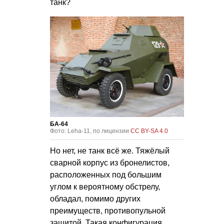
танк?
БА-64
Фото: Leha-11, по лицензии
CC BY-SA 4.0
Но нет, не танк всё же. Тяжёлый
сварной корпус из бронелистов,
расположенных под большим
углом к вероятному обстрелу,
обладал, помимо других
преимуществ, противопульной
защитой. Такая конфигурация