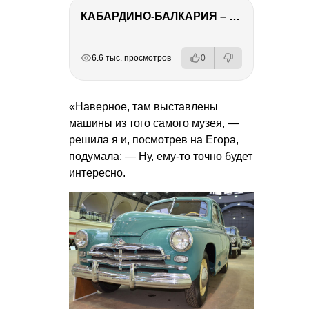
КАБАРДИНО-БАЛКАРИЯ – ПУТЕШЕСТВИЕ НА КАВКАЗ часть 3
РЕКЛАМА
РЕКЛАМА
РЕКЛАМА
6.6 тыс. просмотров
0
«Наверное, там выставлены
машины из того самого музея, —
решила я и, посмотрев на Егора,
подумала: — Ну, ему-то точно будет
интересно.