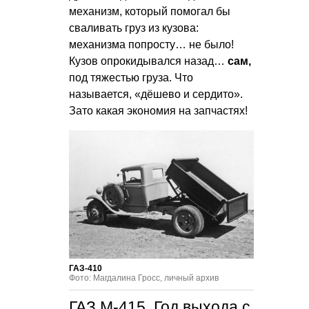
механизм, который помогал бы
сваливать груз из кузова:
механизма попросту… не было!
Кузов опрокидывался назад…
сам,
под тяжестью груза. Что
называется, «дёшево и сердито».
Зато какая экономия на запчастях!
ГАЗ-410
Фото: Магдалина Гросс, личный архив
ГАЗ М-415. Год выхода с