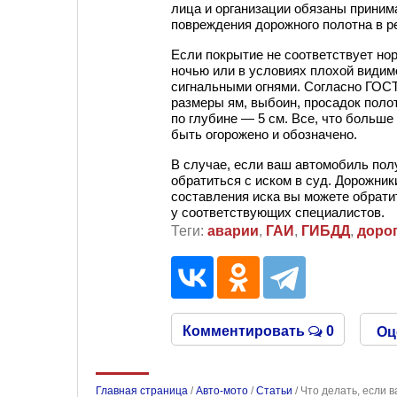
лица и организации обязаны приним
повреждения дорожного полотна в ре
Если покрытие не соответствует но
ночью или в условиях плохой види
сигнальными огнями. Согласно
ГОСТ
размеры ям, выбоин, просадок поло
по глубине — 5 см. Все, что больше
быть огорожено и обозначено.
В случае, если ваш автомобиль пол
обратиться с иском в суд. Дорожник
составления иска вы можете обрати
у соответствующих специалистов.
Теги:
аварии
,
ГАИ
,
ГИБДД
,
доро
Комментировать
0
Оц
Главная страница
/
Авто-мото
/
Статьи
/
Что делать, если 