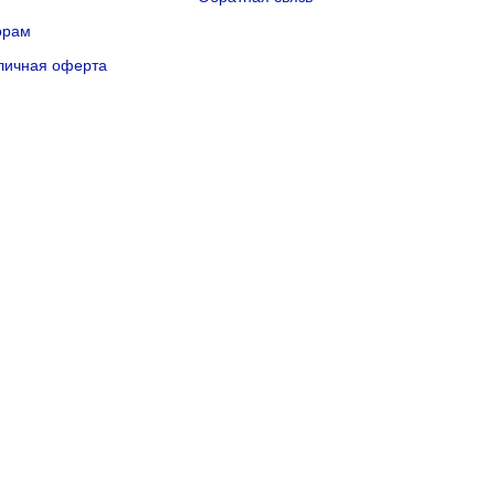
орам
личная оферта