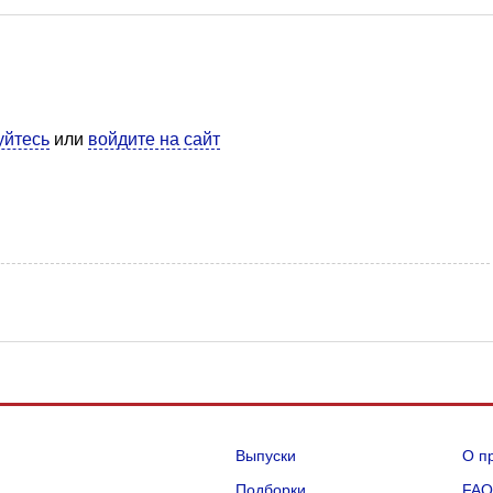
уйтесь
или
войдите на сайт
Выпуски
О п
Подборки
FA