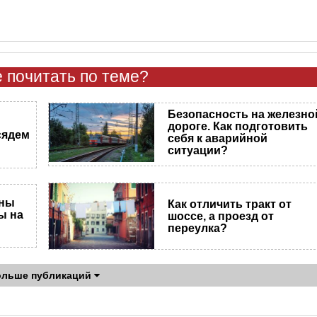
 почитать по теме?
Безопасность на железно
дороге. Как подготовить
сядем
себя к аварийной
ситуации?
аны
Как отличить тракт от
ы на
шоссе, а проезд от
переулка?
ольше публикаций