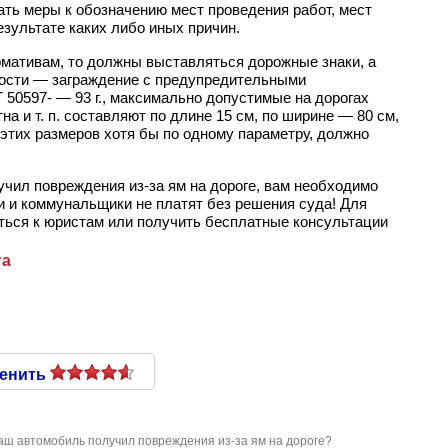
ать меры к обозначению мест проведения работ, мест
зультате каких либо иных причин.
рмативам, то должны выставляться дорожные знаки, а
мости — заграждение с предупредительными
 50597- —
93 г., максимально допустимые на дорогах
тна
и т. п.
составляют по длине 15 см, по ширине — 80 см,
 этих размеров хотя бы по одному параметру, должно
учил повреждения из-за ям на дороге, вам необходимо
и и коммунальщики не платят без решения суда! Для
ться к юристам или получить бесплатные консультации
га
енить
ваш автомобиль получил повреждения из-за ям на дороге?