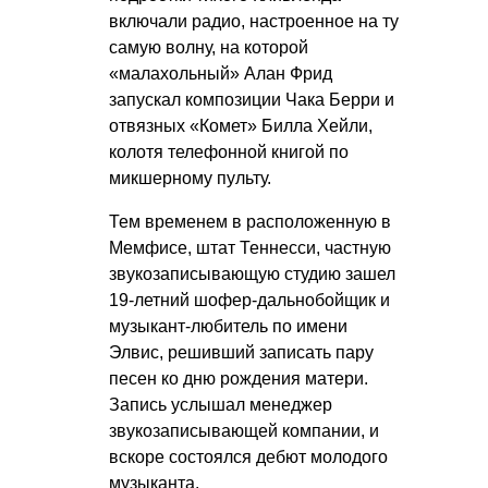
включали радио, настроенное на ту
самую волну, на которой
«малахольный» Алан Фрид
запускал композиции Чака Берри и
отвязных «Комет» Билла Хейли,
колотя телефонной книгой по
микшерному пульту.
Тем временем в расположенную в
Мемфисе, штат Теннесси, частную
звукозаписывающую студию зашел
19-летний шофер-дальнобойщик и
музыкант-любитель по имени
Элвис, решивший записать пару
песен ко дню рождения матери.
Запись услышал менеджер
звукозаписывающей компании, и
вскоре состоялся дебют молодого
музыканта.