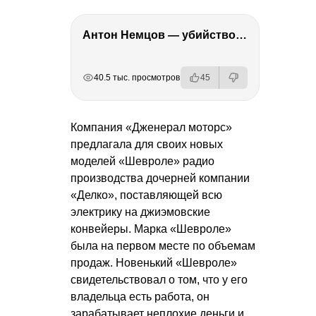
Антон Немцов — убийство Бориса Немцова, переезд в Дубай, семья и политика
РЕКЛАМА
РЕКЛАМА
РЕКЛАМА
РЕКЛАМА
40.5 тыс. просмотров
45
Компания «Дженерал моторс»
предлагала для своих новых
моделей «Шевроле» радио
производства дочерней компании
«Делко», поставляющей всю
электрику на джиэмовские
конвейеры. Марка «Шевроле»
была на первом месте по объемам
продаж. Новенький «Шевроле»
свидетельствовал о том, что у его
владельца есть работа, он
зарабатывает неплохие деньги и