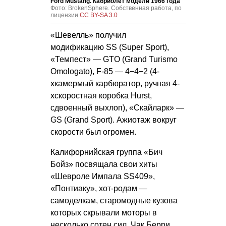
Ford Mustang. Кабриолет модели 1966 года
Фото: BrokenSphere. Собственная работа, по
лицензии
CC BY-SA 3.0
«Шевелль» получил
модификацию SS (Super Sport),
«Темпест» — GTO (Grand Turismo
Omologato), F-85 — 4−4−2 (4-
хкамермый карбюратор, ручная 4-
хскоростная коробка Hurst,
сдвоенный выхлоп), «Скайларк» —
GS (Grand Sport). Ажиотаж вокруг
скорости был огромен.
Калифорнийская группа «Бич
Бойз» посвящала свои хиты
«Шевроле Импала SS409»,
«Понтиаку», хот-родам —
самоделкам, старомодные кузова
которых скрывали моторы в
несколько сотен сил. Чак Берри