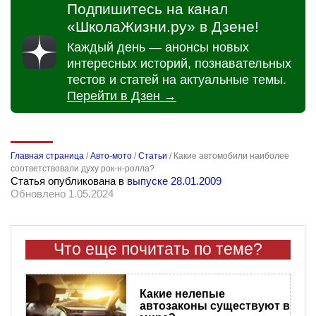
Подпишитесь на канал
«ШколаЖизни.ру» в Дзене!
Каждый день — анонсы новых
интересных историй, познавательных
тестов и статей на актуальные темы.
Перейти в Дзен →
Главная страница
/
Авто-мото
/
Статьи
/
Какие автомобили наиболее
соответствовали духу рок-н-ролла?
Статья опубликована в
выпуске 28.01.2009
Обновлено 1.05.2024
Что еще почитать по теме?
​Какие нелепые
автозаконы существуют в