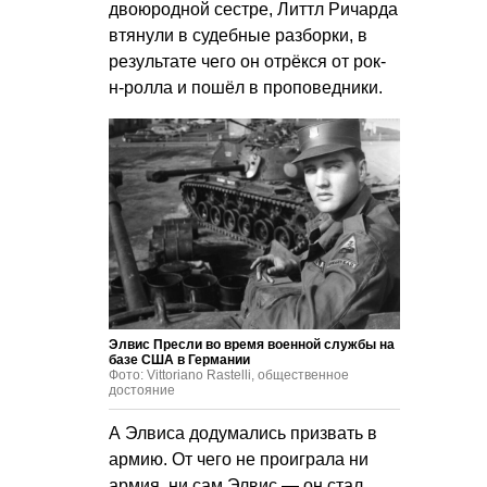
двоюродной сестре, Литтл Ричарда
втянули в судебные разборки, в
результате чего он отрёкся от рок-
н-ролла и пошёл в проповедники.
Элвис Пресли во время военной службы на
базе США в Германии
Фото: Vittoriano Rastelli, общественное
достояние
А Элвиса додумались призвать в
армию. От чего не проиграла ни
армия, ни сам Элвис — он стал