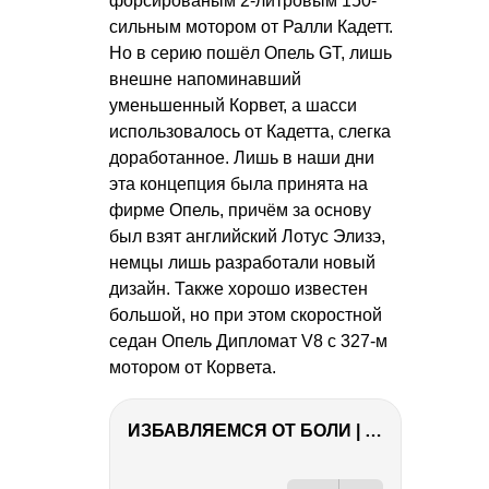
форсированым 2-литровым 150-
сильным мотором от Ралли Кадетт.
Но в серию пошёл Опель GT, лишь
внешне напоминавший
уменьшенный Корвет, а шасси
использовалось от Кадетта, слегка
доработанное. Лишь в наши дни
эта концепция была принята на
фирме Опель, причём за основу
был взят английский Лотус Элизэ,
немцы лишь разработали новый
дизайн. Также хорошо известен
большой, но при этом скоростной
седан Опель Дипломат V8 с 327-м
мотором от Корвета.
ИЗБАВЛЯЕМСЯ ОТ БОЛИ | Важность режима и питания
РЕКЛАМА
РЕКЛАМА
РЕКЛАМА
РЕКЛАМА