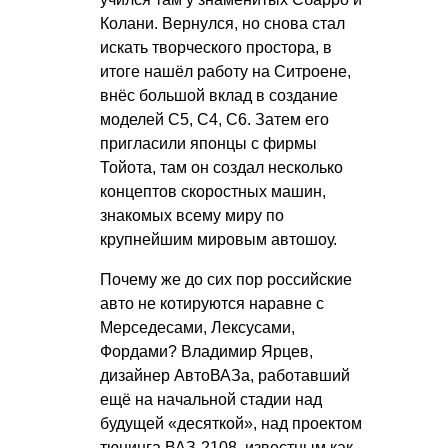
Колани. Вернулся, но снова стал
искать творческого простора, в
итоге нашёл работу на Ситроене,
внёс большой вклад в создание
моделей С5, С4, С6. Затем его
пригласили японцы с фирмы
Тойота, там он создал несколько
концептов скоростных машин,
знакомых всему миру по
крупнейшим мировым автошоу.
Почему же до сих пор российские
авто не котируются наравне с
Мерседесами, Лексусами,
Фордами? Владимир Ярцев,
дизайнер АвтоВАЗа, работавший
ещё на начальной стадии над
будущей «десяткой», над проектом
тюнинга ВАЗ-2108, известным как