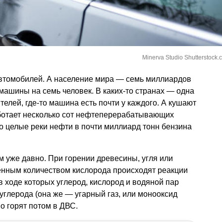
Minerva Studio Shutterstock.
автомобилей. А население мира — семь миллиардов
машины на семь человек. В каких-то странах — одна
елей, где-то машина есть почти у каждого. А кушают
работает несколько сот нефтеперерабатывающих
 целые реки нефти в почти миллиард тонн бензина
 уже давно. При горении древесины, угля или
ненным количеством кислорода происходят реакции
в ходе которых углерод, кислород и водяной пар
углерода (она же — угарный газ, или монооксид
о горят потом в ДВС.