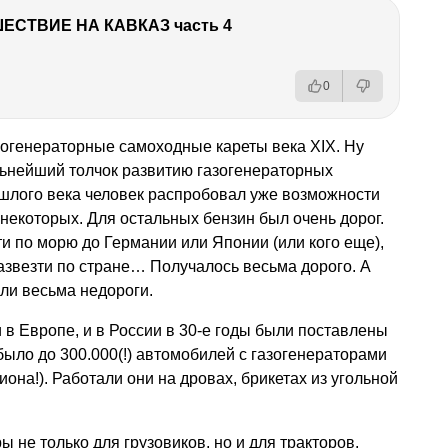
ЕСТВИЕ НА КАВКАЗ часть 4
0
зогенераторные самоходные кареты века XIX. Ну
льнейший толчок развитию газогенераторных
ошлого века человек распробовал уже возможности
 некоторых. Для остальных бензин был очень дорог.
ти по морю до Германии или Японии (или кого еще),
развезти по стране… Получалось весьма дорого. А
ыли весьма недороги.
в Европе, и в России в 30-е годы были поставлены
 было до 300.000(!) автомобилей с газогенераторами
она!). Работали они на дровах, брикетах из угольной
 не только для грузовиков, но и для тракторов.