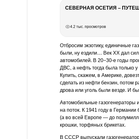
СЕВЕРНАЯ ОСЕТИЯ – ПУТЕШ
РЕКЛАМА
РЕКЛАМА
РЕКЛАМА
РЕКЛАМА
4.2 тыс. просмотров
Отбросим экзотику, единичные га
были, ну ездили… Век XX дал си
автомобилей. В 20−30-е годы пр
ДВС, а нефть тогда была только у
Купить, скажем, в Америке, довез
сделать из нефти бензин, потом 
дрова или уголь были везде. И б
Автомобильные газогенераторы и 
на поток. К 1941 году в Германии
(а во всей Европе — до полумилли
крошки, торфяных брикетах.
В СССР выпускали газогенераторы