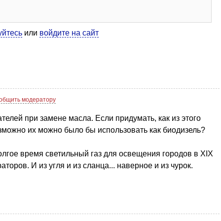
уйтесь
или
войдите на сайт
общить модератору
телей при замене масла. Если придумать, как из этого
зможно их можно было бы использовать как биодизель?
долгое время светильный газ для освещения городов в XIX
оров. И из угля и из сланца... наверное и из чурок.