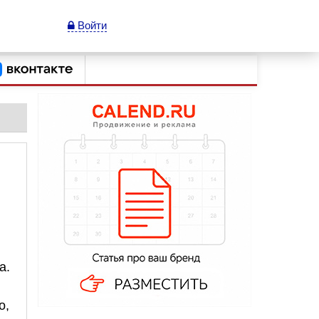
Войти
а.
о,