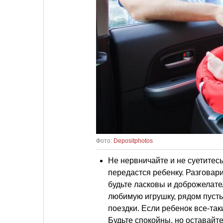
Фото:
Depositphotos
Не нервничайте и не суетитес
передастся ребенку. Разговари
будьте ласковы и доброжелател
любимую игрушку, рядом пусть
поездки. Если ребенок все-так
Будьте спокойны, но оставайт