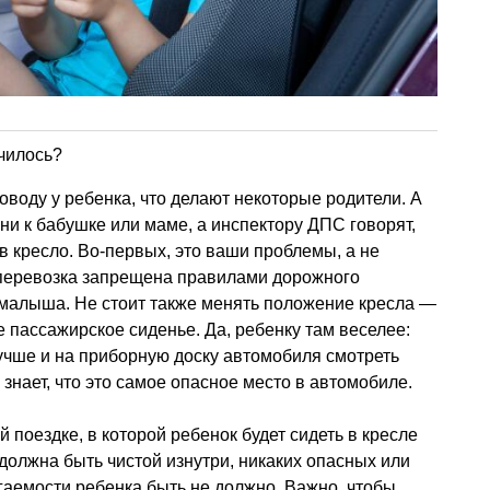
училось?
поводу у ребенка, что делают некоторые родители. А
ни к бабушке или маме, а инспектору ДПС говорят,
 в кресло. Во-первых, это ваши проблемы, а не
 перевозка запрещена правилами дорожного
 малыша. Не стоит также менять положение кресла —
е пассажирское сиденье. Да, ребенку там веселее:
учше и на приборную доску автомобиля смотреть
знает, что это самое опасное место в автомобиле.
 поездке, в которой ребенок будет сидеть в кресле
должна быть чистой изнутри, никаких опасных или
гаемости ребенка быть не должно. Важно, чтобы