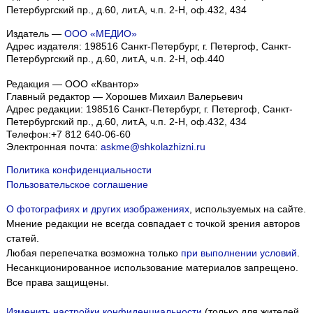
Петербургский пр., д.60, лит.А, ч.п. 2-Н, оф.432, 434
Издатель —
ООО «МЕДИО»
Адрес издателя: 198516 Санкт-Петербург, г. Петергоф, Санкт-
Петербургский пр., д.60, лит.А, ч.п. 2-Н, оф.440
Редакция — ООО «Квантор»
Главный редактор — Хорошев Михаил Валерьевич
Адрес редакции:
198516
Санкт-Петербург, г. Петергоф
,
Санкт-
Петербургский пр., д.60, лит.А, ч.п. 2-Н, оф.432, 434
Телефон:
+7 812 640-06-60
Электронная почта:
askme@shkolazhizni.ru
Политика конфиденциальности
Пользовательское соглашение
О фотографиях и других изображениях
, используемых на сайте.
Мнение редакции не всегда совпадает с точкой зрения авторов
статей.
Любая перепечатка возможна только
при выполнении условий
.
Несанкционированное использование материалов запрещено.
Все права защищены.
Изменить настройки конфиденциальности
(только для жителей