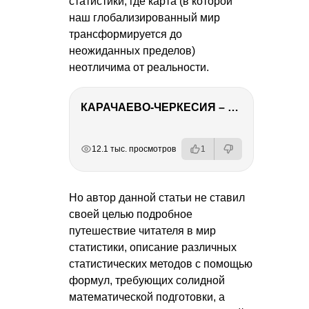
статистики, где карта (в которой
наш глобализированный мир
трансформируется до
неожиданных пределов)
неотличима от реальности.
КАРАЧАЕВО-ЧЕРКЕСИЯ – ПУТЕШЕСТВИЕ НА КАВКАЗ часть 2
РЕКЛАМА
РЕКЛАМА
РЕКЛАМА
РЕКЛАМА
РЕКЛАМА
РЕКЛАМА
12.1 тыс. просмотров
1
Но автор данной статьи не ставил
своей целью подробное
путешествие читателя в мир
статистики, описание различных
статистических методов с помощью
формул, требующих солидной
математической подготовки, а