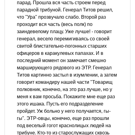
парад. Прошла вся часть строем перед
парадной трибуной. Генерал Титов решил,
что "Ура" прозвучало слабо. Второй раз
проходит вся часть (весь полк) по
заиндевелому плацу. Уже лучше! - говорит
генерал, весело перемигиваясь со своей
свитой блистательно-погонных старших
офицеров в каракулевых папахах. И в
последний момент он замечает смешно
марширующего рядового из ЭТР. Генерал
Титов картинно застыл в изумлении, а затем
говорит командиру нашей части "Товарищ
полковник, конечно, на это раз лучше, но у
меня к вам просьба. Покажите мне еще раз
этого ишака. Пусть его подразделение
пройдет. Уж больно у него получается, гы-
гы". ЭТР-овцы, конечно, еще раз прошли
под веселый гогот краснолицых людей на
трибуне. Кто-то из старослужащих сквозь