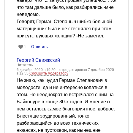
наверх, что "... запуск прошёл успешно...". Уж
что там дальше было, как разбирались -мне
неведомо.
Говорят, Герман Степаныч шибко большой
матерщинник был и не стеснялся при этом
присутствующих женщин? -Не заметил.
Ответить
1
Георгий Свияжский
Читатель
6 декабря 2020 в 19:20
отредактирован 7 декабря 2020
в 12:55
Сообщить модератору
Не знаю, как чудил Герман Степанович в
молодости, да и не интересно копаться в
этом. Но неоднократно встречался с ним на
Байконуре в конце 80-х годов. И мнение о
нем осталось самое благоприятное, доброе.
Блестяще эрудированный, тонко
разбирающийся во всех технических
нюансах, не пустозвон, как нынешние