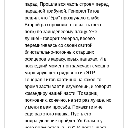
парад. Прошла вся часть строем перед
парадной трибуной. Генерал Титов
решил, что "Ура" прозвучало слабо.
Второй раз проходит вся часть (весь
полк) по заиндевелому плацу. Уже
лучше! - говорит генерал, весело
перемигиваясь со своей свитой
блистательно-погонных старших
офицеров в каракулевых папахах. И в
последний момент он замечает смешно
марширующего рядового из ЭТР.
Генерал Титов картинно на какое-то
время застывает в изумлении, и говорит
командиру нашей части "Товарищ
полковник, конечно, на это раз лучше, но
у меня к вам просьба. Покажите мне
еще раз этого ишака. Пусть его
подразделение пройдет. Уж больно у
него получается, гы-гы". И показывает