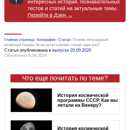
интересных историй, познавательных
тестов и статей на актуальные темы.
Перейти в Дзен →
Главная страница
/
Биографии
/
Статьи
/
Почему легендарный
космонавт Герман Титов летал в космос только один раз?
Статья опубликована в
выпуске 20.09.2020
Обновлено 5.08.2024
Что еще почитать по теме?
История космической
программы СССР. Как мы
летали на Венеру?
История космической