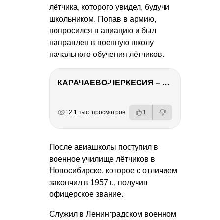
лётчика, которого увидел, будучи
школьником. Попав в армию,
попросился в авиацию и был
направлен в военную школу
начального обучения лётчиков.
КАРАЧАЕВО-ЧЕРКЕСИЯ – ПУТЕШЕСТВИЕ НА КАВКАЗ часть 2
РЕКЛАМА
РЕКЛАМА
РЕКЛАМА
12.1 тыс. просмотров
1
После авиашколы поступил в
военное училище лётчиков в
Новосибирске, которое с отличием
закончил в 1957 г., получив
офицерское звание.
Служил в Ленинградском военном