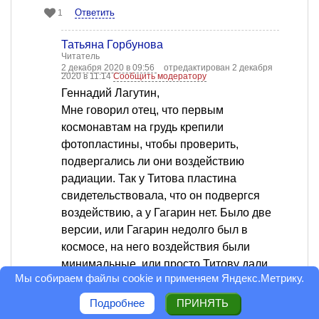
Ответить
1
Татьяна Горбунова
Читатель
2 декабря 2020 в 09:56
отредактирован 2 декабря
2020 в 11:14
Сообщить модератору
Геннадий Лагутин,
Мне говорил отец, что первым
космонавтам на грудь крепили
фотопластины, чтобы проверить,
подвергались ли они воздействию
радиации. Так у Титова пластина
свидетельствовала, что он подвергся
воздействию, а у Гагарин нет. Было две
версии, или Гагарин недолго был в
космосе, на него воздействия были
минимальные, или просто Титову дали
Мы собираем файлы cookie и применяем
Яндекс.Метрику
.
испорченную пластину, или же все-таки
находясь в космосе дольше, он получил
Подробнее
ПРИНЯТЬ
дозу. Поэтому решили не отправлятьв