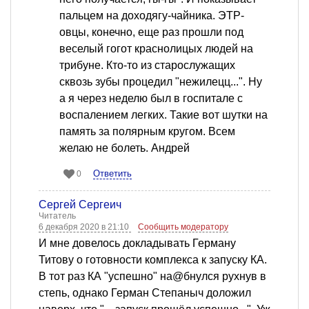
пальцем на доходягу-чайника. ЭТР-
овцы, конечно, еще раз прошли под
веселый гогот краснолицых людей на
трибуне. Кто-то из старослужащих
сквозь зубы процедил "нежилецц...". Ну
а я через неделю был в госпитале с
воспалением легких. Такие вот шутки на
память за полярным кругом. Всем
желаю не болеть. Андрей
Ответить
0
Сергей Сергеич
Читатель
6 декабря 2020 в 21:10
Сообщить модератору
И мне довелось докладывать Герману
Титову о готовности комплекса к запуску КА.
В тот раз КА "успешно" на@бнулся рухнув в
степь, однако Герман Степаныч доложил