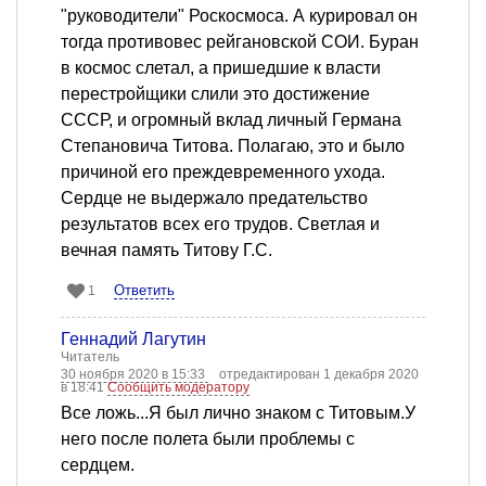
"руководители" Роскосмоса. А курировал он
тогда противовес рейгановской СОИ. Буран
в космос слетал, а пришедшие к власти
перестройщики слили это достижение
СССР, и огромный вклад личный Германа
Степановича Титова. Полагаю, это и было
причиной его преждевременного ухода.
Сердце не выдержало предательство
результатов всех его трудов. Светлая и
вечная память Титову Г.С.
Ответить
1
Геннадий Лагутин
Читатель
30 ноября 2020 в 15:33
отредактирован 1 декабря 2020
в 18:41
Сообщить модератору
Все ложь...Я был лично знаком с Титовым.У
него после полета были проблемы с
сердцем.