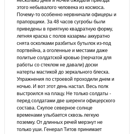
несколько дней и ночей ожидали приезда
этого небывалого человека из космоса.
Почему-то особенно нервничали офицеры и
прапорщики. За 48 часов сугробы были
приведены в приятную квадратную форму,
летняя краска с полов казармы аккуратно
снята осколками разбитых бутылок из-под
портвейна, а оголенные и местами даже
политые солдатской кровью (перчаток для
работы со стеклом не давали) доски
натерты мастикой до зеркального блеска.
Упражнения по строевой проходили днем и
ночью. И вот этот день настал. Весь полк
выстроился на плацу. Не только солдаты -
перед солдатами две шеренги офицерского
состава. Скупое северное солнце
временами улыбается сквозь легкую
поземку. От длинных речей мерзнут не
только уши. Генерал Титов принимает