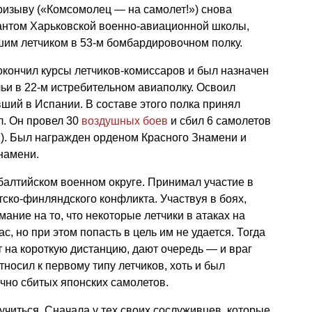
ризыву («Комсомолец — на самолет!») снова
сантом Харьковской военно-авиационной школы,
шим летчиком в 53-м бомбардировочном полку.
окончил курсы летчиков-комиссаров и был назначен
ьи в 22-м истребительном авиаполку. Освоил
вший в Испании. В составе этого полка принял
л. Он провел 30
воздушных боев
и сбил 6 самолетов
12). Был награжден орденом Красного Знамени и
намени.
балтийском военном округе. Принимал участие в
ско-финляндского конфликта. Участвуя в боях,
ание на то, что некоторые летчики в атаках на
с, но при этом попасть в цель им не удается. Тогда
т на короткую дистанцию, дают очередь — и враг
тносил к первому типу летчиков, хоть и был
ично сбитых японских самолетов.
учиться. Сначала у тех своих сослуживцев, которые