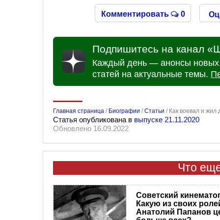
Комментировать
0
Оц
Подпишитесь на канал «Ш
Каждый день — анонсы новых 
статей на актуальные темы.
П
Главная страница
/
Биографии
/
Статьи
/
Как воевал и жил
Статья опубликована в
выпуске 21.11.2020
Обновлено 16.09.2022
Что еще
Советский кинемато
Какую из своих роле
Анатолий Папанов ц