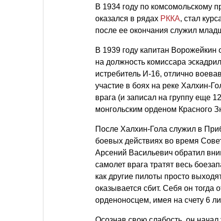
В 1934 году по комсомольскому п
оказался в рядах
РККА
, стал кур
после ее окончания служил млад
В 1939 году капитан Ворожейкин 
на должность комиссара эскадрил
истребитель И-16, отлично воева
участие в боях на реке Халхин-Го
врага (и записал на группу еще 
монгольским орденом Красного З
После Халхин-Гола служил в При
боевых действиях во время Совет
Арсений Васильевич обратил вним
самолет врага тратят весь боезапа
как другие пилоты просто выходя
оказывается сбит. Себя он тогда о
орденоносцем, имея на счету 6 л
Осознав свою слабость, он начал 