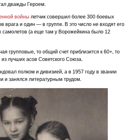
 стал дважды Героем.
енной войны
летчик совершил более 300 боевых
в врага и один — в группе. В это число не входят его
х самолетов (а еще там у Ворожейкина было 12
чая групповые, то общий счет приблизится к 60+, то
 из лучших асов Советского Союза.
довал полком и дивизией, а в 1957 году в звании
и и занялся литературным трудом.