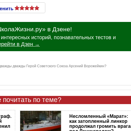
енить
колаЖизни.ру» в Дзене!
интересных историй, познавательных тестов и
ерейти в Дзен →
 дважды дважды Герой Советского Союза Арсений Ворожейкин?
 почитать по теме?
Несломленный «Марат»:
граф.
как затопленный линкор
й
продолжал громить врага
енил