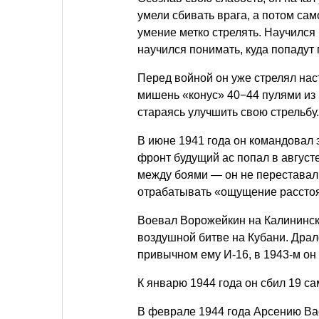
умели сбивать врага, а потом са
умение метко стрелять. Научился
научился понимать, куда попадут 
Перед войной он уже стрелял нас
мишень «конус» 40−44 пулями из 
стараясь улучшить свою стрельбу.
В июне 1941 года он командовал 
фронт будущий ас попал в августе
между боями — он не переставал 
отрабатывать «ощущение расстоя
Воевал Ворожейкин на Калининск
воздушной битве на Кубани. Дралс
привычном ему И-16, в 1943-м он 
К январю 1944 года он сбил 19 с
В феврале 1944 года Арсению Ва