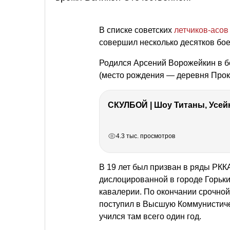
В списке советских
летчиков-асов
совершил несколько десятков бое
Родился Арсений Ворожейкин в бе
(место рождения — деревня Прок
СКУЛБОЙ | Шоу Титаны, Усейн
РЕКЛАМА
РЕКЛАМА
РЕКЛАМА
4.3 тыс. просмотров
В 19 лет был призван в ряды РККА
дислоцированной в городе Горький
кавалерии. По окончании срочной
поступил в Высшую Коммунистиче
учился там всего один год.