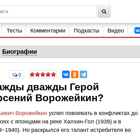
Тесты
Комментарии
Подкасты
Видео
Биографии
0
важды дважды Герой
рсений Ворожейкин?
ьевич Ворожейкин
успел повоевать в конфликтах до
оях с японцами на реке Халхин-Гол (1939) и в
−1940). Но раскрылся его талант истребителя во