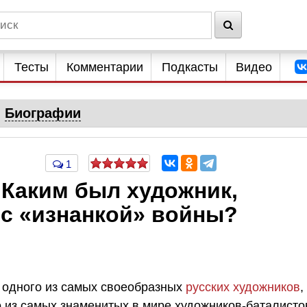
Тесты
Комментарии
Подкасты
Видео
Биографии
1
 Каким был художник,
с «изнанкой» войны?
я одного из самых своеобразных
русских художников
,
 из самых знаменитых в мире художников-баталисто