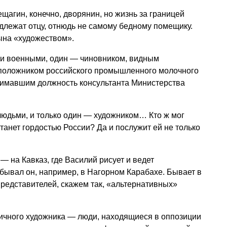
щагин, конечно, дворянин, но жизнь за границей
длежат отцу, отнюдь не самому бедному помещику.
ына «художеством».
али военными, один — чиновником, видным
положником российского промышленного молочного
нимавшим должность консультанта Министерства
людьми, и только один — художником… Кто ж мог
станет гордостью России? Да и послужит ей не только
 — на Кавказ, где Василий рисует и ведет
бывал он, например, в Нагорном Карабахе. Бывает в
редставителей, скажем так, «альтернативных»
личного художника — люди, находящиеся в оппозиции