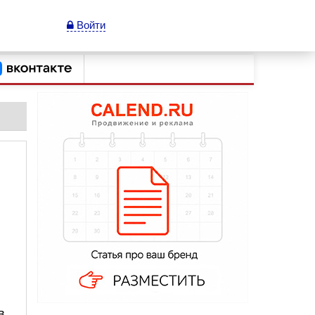
Войти
в.