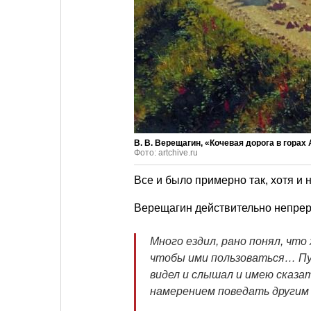
В. В. Верещагин, «Кочевая дорога в горах А
Фото: artchive.ru
Все и было примерно так, хотя и 
Верещагин действительно непреры
Много ездил, рано понял, что
чтобы ими пользоваться… П
видел и слышал и имею сказат
намерением поведать другим 