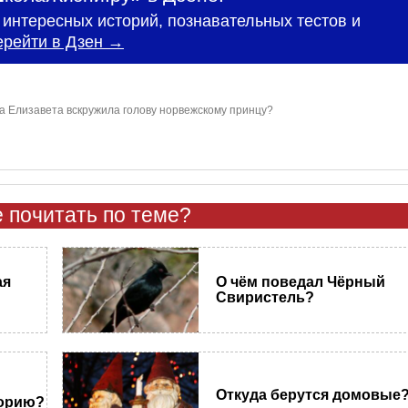
интересных историй, познавательных тестов и
ерейти в Дзен →
на Елизавета вскружила голову норвежскому принцу?
 почитать по теме?
ая
О чём поведал Чёрный
Свиристель?
Откуда берутся домовые
торию?