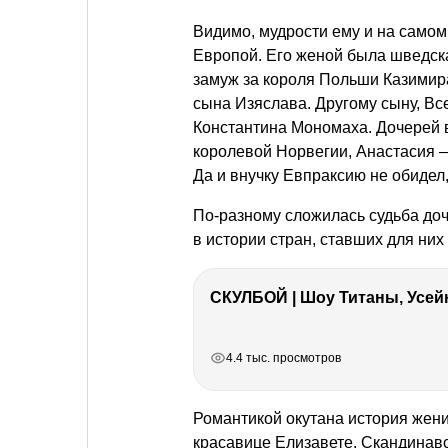
Видимо, мудрости ему и на самом 
Европой. Его женой была шведск
замуж за короля Польши Казимира,
сына Изяслава. Другому сыну, Вс
Константина Мономаха. Дочерей 
королевой Норвегии, Анастасия 
Да и внучку Евпраксию не обидел,
По-разному сложилась судьба доч
в истории стран, ставших для них
СКУЛБОЙ | Шоу Титаны, Усейн
РЕКЛАМА
РЕКЛАМА
РЕКЛАМА
РЕКЛАМА
4.4 тыс. просмотров
Романтикой окутана история жен
красавице Елизавете. Скандинавс