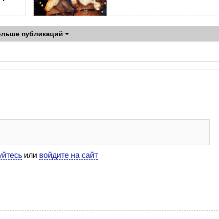
ольше публикаций
уйтесь
или
войдите на сайт