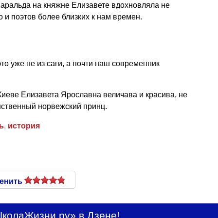
аральда на княжне Елизавете вдохновляла не
о и поэтов более близких к нам времен.
то уже не из саги, а почти наш современник
иеве Елизавета Ярославна величава и красива, не
нственный норвежский принц.
ь
,
история
енить
колаЖизни.ру» в Дзене!