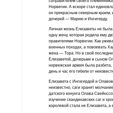
соправителем своего племянника
Норвегии. А вскоре стал единовл
он прекрасным северным краем, и
дочерей — Марию и Ингигерду.
Личная жизнь Елизаветы не была 
одну жену, которая родила ему д
правителями Норвегии. Как уживал
военных походах, а повоевать Ха
жена — Тора. Но в свой последни
Елизаветой, дочерьми и сыном О
норвежская армия была разбита, а
день и час его гибели от неизвес
Елизавета с Ингигердой и Олавом
неизвестно, саги хранят молчание
датского конунга Олава Свейнссо
изучение скандинавских саг и хро
королевой стала не Елизавета, а 