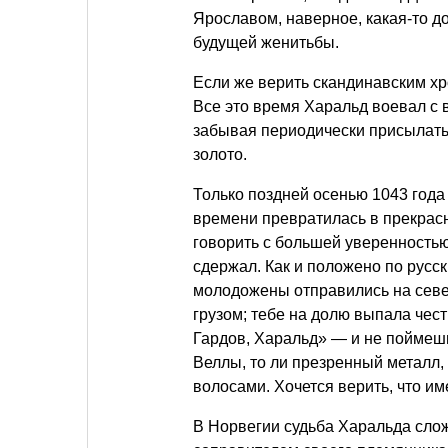
Ярославом, наверное, какая-то д
будущей женитьбы.
Если же верить скандинавским хр
Все это время Харальд воевал с 
забывая периодически присылать
золото.
Только поздней осенью 1043 года
времени превратилась в прекрасн
говорить с большей уверенностью
сдержал. Как и положено по русс
молодожены отправились на север
грузом; тебе на долю выпала честь
Гардов, Харальд» — и не поймешь,
Веллы, то ли презренный металл,
волосами. Хочется верить, что им
В Норвегии судьба Харальда слож