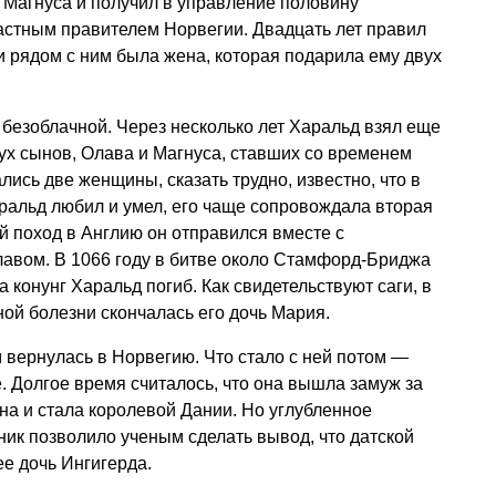
 Магнуса и получил в управление половину
астным правителем Норвегии. Двадцать лет правил
 рядом с ним была жена, которая подарила ему двух
безоблачной. Через несколько лет Харальд взял еще
вух сынов, Олава и Магнуса, ставших со временем
ись две женщины, сказать трудно, известно, что в
ральд любил и умел, его чаще сопровождала вторая
й поход в Англию он отправился вместе с
лавом. В 1066 году в битве около Стамфорд-Бриджа
 конунг Харальд погиб. Как свидетельствуют саги, в
тной болезни скончалась его дочь Мария.
 вернулась в Норвегию. Что стало с ней потом —
. Долгое время считалось, что она вышла замуж за
на и стала королевой Дании. Но углубленное
ник позволило ученым сделать вывод, что датской
ее дочь Ингигерда.