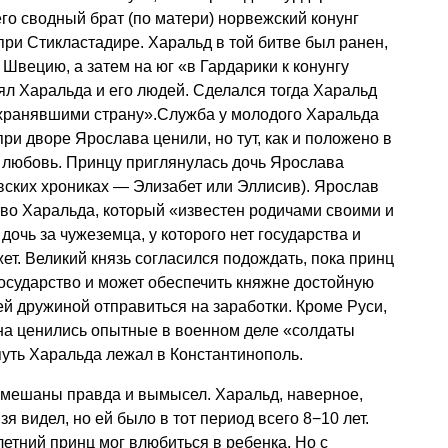
 его сводный брат (по матери) норвежский конунг
при Стикластадире. Харальд в той битве был ранен,
Швецию, а затем на юг «в Гардарики к конунгу
л Харальда и его людей. Сделался тогда Харальд
охранявшими страну».Служба у молодого Харальда
ри дворе Ярослава ценили, но тут, как и положено в
 любовь. Принцу приглянулась дочь Ярослава
вских хрониках — Элизабет или Эллисив). Ярослав
во Харальда, который «известен родичами своими и
дочь за чужеземца, у которого нет государства и
ет. Великий князь согласился подождать, пока принц
 государство и может обеспечить княжне достойную
ей дружиной отправиться на заработки. Кроме Руси,
ена ценились опытные в военном деле «солдаты
путь Харальда лежал в Константинополь.
ремешаны правда и вымысел. Харальд, наверное,
я видел, но ей было в тот период всего 8−10 лет.
етний принц мог влюбиться в ребенка. Но с