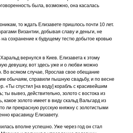
оговоренность была, возможно, она касалась
оникам, то ждать Елизавете пришлось почти 10 лет.
врагами Византии, добывая славу и деньги, не
 на сохранение к будущему тестю добытое кровью
 Харальд вернулся в Киев. Елизавета к этому
ую девушку, вот здесь уже и о любви можно
. Во всяком случае, Ярослав свое обещание
ким обычаям, справили пышную свадьбу, и по весне
. «Ты спустил [на воду] корабль с красивейшим
; ты вывез, действительно, золото с востока из
 какое золото имеет в виду скальд Вальгард из
 то ли прекрасную русскую княжну с золотистыми
енно красавицу Елизавету.
илась вполне успешно. Уже через год он стал