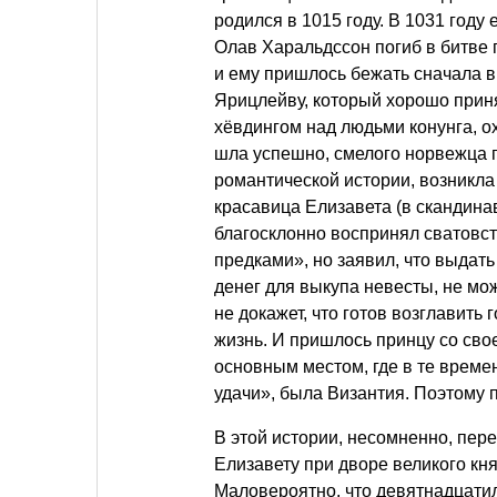
родился в 1015 году. В 1031 году
Олав Харальдссон погиб в битве 
и ему пришлось бежать сначала в 
Ярицлейву, который хорошо приня
хёвдингом над людьми конунга, 
шла успешно, смелого норвежца п
романтической истории, возникла
красавица Елизавета (в скандина
благосклонно воспринял сватовст
предками», но заявил, что выдать 
денег для выкупа невесты, не мож
не докажет, что готов возглавить
жизнь. И пришлось принцу со сво
основным местом, где в те врем
удачи», была Византия. Поэтому 
В этой истории, несомненно, пе
Елизавету при дворе великого княз
Маловероятно, что девятнадцатил