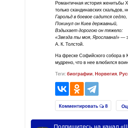
Романтичная история женитьбы Х
только скандинавских скальдов, н
Гарольд в боевое садится седло,
Покинул он Киев державный,
Вздыхает дорогою он тяжело:
«Звезда ты моя, Ярославна!»
— э
А. К. Толстой
.
На фреске Софийского собора в К
мудрено, что в нее влюбился вои
Теги:
биографии
,
Норвегия
,
Рус
Комментировать
8
Оц
Подпишитесь на канал «Ш