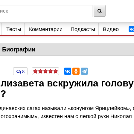
Тесты
Комментарии
Подкасты
Видео
Биографии
8
Елизавета вскружила голову
у?
ндинавских сагах называли «конунгом Ярицлейвом», 
огохранимым», известен нам с легкой руки Николая