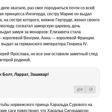
деле хватало, раз смог породниться почти со всей
ая принцесса Ингигерда, сестру Марию он выдал
 на сестре которого, княжне Гертруде, женил своего
еволоду, сосватал заморскую царевну, дочь
выдал замуж за монархов: Елизавета стала
— королевой Венгрии, Анна — королевой Франции.
 выдал за германского императора Генриха IV.
ерей Ярослава, но все они оставили заметный след
 второй родиной.
 Болт, Ларрат, Зашквар!
0
итьбы норвежского принца Харальда Сурового на
кие саги повествуют, что Харальд Сигурдарсон