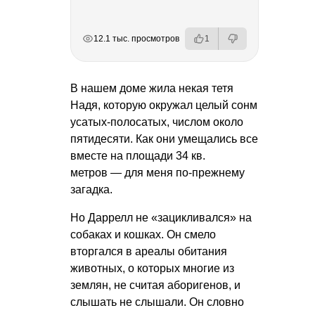
РЕКЛАМА
РЕКЛАМА
РЕКЛАМА
РЕКЛАМА
12.1 тыс. просмотров
1
В нашем доме жила некая тетя
Надя, которую окружал целый сонм
усатых-полосатых, числом около
пятидесяти. Как они умещались все
вместе на площади 34 кв.
метров — для меня по-прежнему
загадка.
Но Даррелл не «зацикливался» на
собаках и кошках. Он смело
вторгался в ареалы обитания
животных, о которых многие из
землян, не считая аборигенов, и
слышать не слышали. Он словно