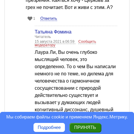
презрения. Каяться хочу - Церковь за
грех не почитает. Вот и живи с этим. А?
Ответить
1
Татьяна Фомина
Читатель
15 августа 2021 в 06:59
Сообщить
модератору
Лаура Ли, Вы очень глубоко
мыслящий человек, это
определенно. То о чем Вы написали
немного не по теме, но дилема для
человечества о гармоничном
сосуществовании с природой
действительно существует и
вызывает у думающих людей
когнитивный диссонанс, душевный
раздрай. Религия предусмотрела это
Мы собираем файлы cookie и применяем
Яндекс.Метрику
.
и оставляет инструкцию по
Подробнее
ПРИНЯТЬ
применению, почему Вам и не