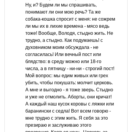
Ну, и? Будем ли мы спрашивать,
понимают ли они мою речь? Та же
собака-кошка спросит с меня: не сожрем
ли мы их в лихие времена - мясо ведь
тоже! Вообще, Володя, стыдно жить. Не
трудно, а стыдно. Как подумаешь! с
духовником моим обсуждала - не
согласилась! Или вечный пост или
блядство: в среду можно или 18-го
числа, а в пятницу - ни-ни - строгий пост!
Мой вопрос: мы едим живых или грех
убить, чтобы покушать: молчит церковь.
А мне и выгодно - я тоже зверь. Стыдно
и уже не отмолить. Аборты, они кричат!
А каждый наш кусок коровы с ляжки или
баранински с седла! Вот всем говорю -
мне трудно с этим жить. Я себя за это
презираю и заслуживаю этого