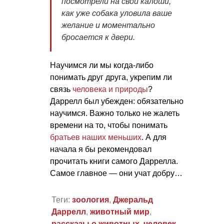
посмотрели на свои калоши,
как уже собака уловила ваше
желание и моментально
бросается к двери.
Научимся ли мы когда-либо
понимать друг друга, укрепим ли
связь
человека и природы
?
Даррелл был убежден: обязательно
научимся. Важно только не жалеть
времени на то, чтобы понимать
братьев наших меньших
. А для
начала я бы рекомендовал
прочитать книги самого Даррелла.
Самое главное — они учат добру…
Теги:
зоология
,
Джеральд
Даррелл
,
животный мир
,
рассказы о животных
,
человек