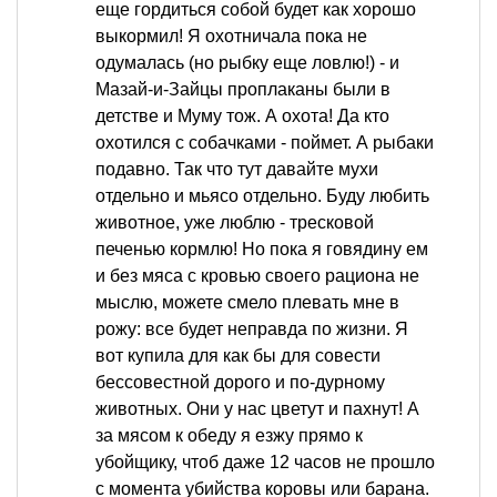
еще гордиться собой будет как хорошо
выкормил! Я охотничала пока не
одумалась (но рыбку еще ловлю!) - и
Мазай-и-Зайцы проплаканы были в
детстве и Муму тож. А охота! Да кто
охотился с собачками - поймет. А рыбаки
подавно. Так что тут давайте мухи
отдельно и мьясо отдельно. Буду любить
животное, уже люблю - тресковой
печенью кормлю! Но пока я говядину ем
и без мяса с кровью своего рациона не
мыслю, можете смело плевать мне в
рожу: все будет неправда по жизни. Я
вот купила для как бы для совести
бессовестной дорого и по-дурному
животных. Они у нас цветут и пахнут! А
за мясом к обеду я езжу прямо к
убойщику, чтоб даже 12 часов не прошло
с момента убийства коровы или барана.