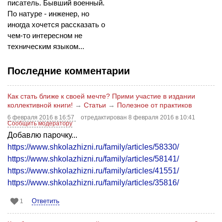
писатель. Бывший военный.
По натуре - инженер, но
иногда хочется рассказать о
чем-то интересном не
техническим языком...
Последние комментарии
Как стать ближе к своей мечте? Прими участие в издании
коллективной книги!
→
Статьи
→
Полезное от практиков
6 февраля 2016 в 16:57
отредактирован 8 февраля 2016 в 10:41
Сообщить модератору
Добавлю парочку...
https://www.shkolazhizni.ru/family/articles/58330/
https://www.shkolazhizni.ru/family/articles/58141/
https://www.shkolazhizni.ru/family/articles/41551/
https://www.shkolazhizni.ru/family/articles/35816/
Ответить
1