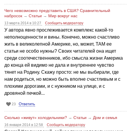
Чего невозможно представить в США? Сравнительный
набросок
→
Статьи
→
Мир вокруг нас
13 марта 2014 в 10:27
Сообщить модератору
У автора явно прослеживается комплекс какой-то
неполноценности и вины. Конечно, можно счастливо
жить в великолепной Америке, но, может, ТАМ ее
статьи не особо нужны? Своих читателей она ищет
среди соотечественников, ибо смысла жизни Америка
до конца ей видимо не дала и внутреннее чувство
тянет на Родину. Скажу просто: не мы выбирали, где
нам родиться, но можно быть вполне счастливым и с
плохими дорогами, и с нужником на улице, и с
дровяной печкой...
Ответить
23
Сколько «живут» холодильники?
→
Статьи
→
Дом и семья
16 января 2014 в 12:58
Сообщить модератору