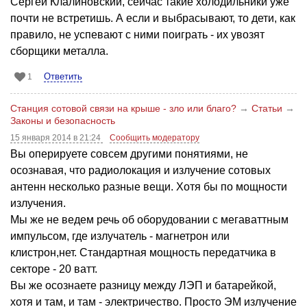
Сергей Клалиновский, сейчас такие холодильники уже
почти не встретишь. А если и выбрасывают, то дети, как
правило, не успевают с ними поиграть - их увозят
сборщики металла.
Ответить
1
Станция сотовой связи на крыше - зло или благо?
→
Статьи
→
Законы и безопасность
15 января 2014 в 21:24
Сообщить модератору
Вы оперируете совсем другими понятиями, не
осознавая, что радиолокация и излучение сотовых
антенн несколько разные вещи. Хотя бы по мощности
излучения.
Мы же не ведем речь об оборудовании с мегаваттным
импульсом, где излучатель - магнетрон или
клистрон,нет. Стандартная мощность передатчика в
секторе - 20 ватт.
Вы же осознаете разницу между ЛЭП и батарейкой,
хотя и там, и там - электричество. Просто ЭМ излучение