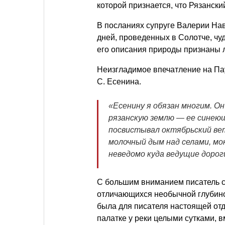
которой признается, что Рязанск
В посланиях супруге Валерии Нав
дней, проведенных в Солотче, чу
его описания природы признаны 
Неизгладимое впечатление на Пау
С. Есенина.
«Есенину я обязан многим. О
рязанскую землю — ее синеющ
посвистывал октябрьский вет
молочный дым над селами, мо
неведомо куда ведущие дорог
С большим вниманием писатель 
отличающихся необычной глубино
была для писателя настоящей отд
палатке у реки целыми сутками, 