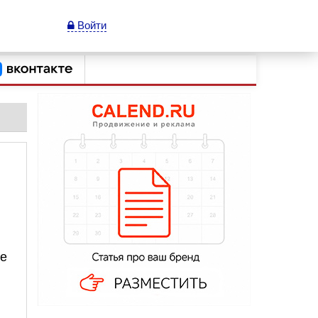
Войти
же