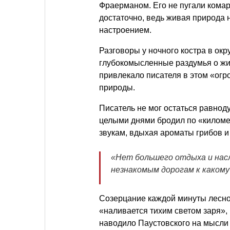
Фраерманом. Его не пугали комары
достаточно, ведь живая природа 
настроением.
Разговоры у ночного костра в ок
глубокомысленные раздумья о жиз
привлекало писателя в этом «ог
природы.
Писатель не мог остаться равно
целыми днями бродил по «киломе
звукам, вдыхая ароматы грибов и 
«Нет большего отдыха и насл
незнакомым дорогам к какому-
Созерцание каждой минуты лесной
«наливается тихим светом заря»,
наводило Паустовского на мысли 