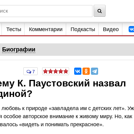
Тесты
Комментарии
Подкасты
Видео
Биографии
7
ему К. Паустовский назвал
одиной?
 любовь к природе «завладела им с детских лет». У
я особое авторское внимание к живому миру. Но, как
авалось «видеть и понимать прекрасное».