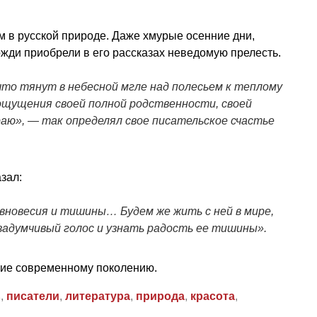
 в русской природе. Даже хмурые осенние дни,
жди приобрели в его рассказах неведомую прелесть.
то тянут в небесной мгле над полесьем к теплому
ощущения своей полной родственности, своей
аю», — так определял свое писательское счастье
зал:
вновесия и тишины… Будем же жить с ней в мире,
задумчивый голос и узнать радость ее тишины»
.
ние современному поколению.
ь
,
писатели
,
литература
,
природа
,
красота
,