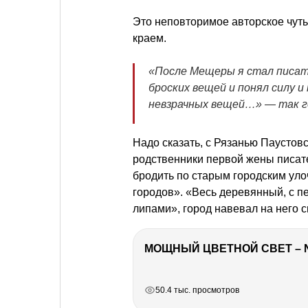
Это неповторимое авторское чуть
краем.
«После Мещеры я стал писать
броских вещей и понял силу 
невзрачных вещей…» — так г
Надо сказать, с Рязанью Паустов
родственники первой жены писат
бродить по старым городским уло
городов». «Весь деревянный, с п
липами», город навевал на него 
МОЩНЫЙ ЦВЕТНОЙ СВЕТ – 
РЕКЛАМА
РЕКЛАМА
РЕКЛАМА
РЕКЛАМА
РЕКЛАМА
50.4 тыс. просмотров