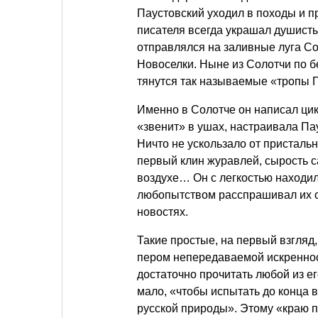
Паустовский уходил в походы и пр
писателя всегда украшал душисты
отправлялся на заливные луга Со
Новоселки. Ныне из Солотчи по 
тянутся так называемые «тропы П
Именно в Солотче он написал цик
«звенит» в ушах, настраивала Па
Ничто не ускользало от пристальн
первый клин журавлей, сырость с
воздухе… Он с легкостью находи
любопытством расспрашивал их об
новостях.
Такие простые, на первый взгляд
пером непередаваемой искреннос
достаточно прочитать любой из ег
мало, «чтобы испытать до конца
русской природы». Этому «краю п