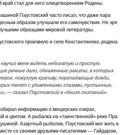
ий край стал для него олицетворением Родины.
ашиной Паустовский часто писал, что даже пара
десным образом улучшали его самочувствие. Не зря
лучшими образцами мировой литературы.
стовского произвело и село Константиново, родина
н научил меня видеть небогатую и простую
ие речные дали, обнаженные ракиты, в которых
ерок, пожухлую крапиву, перепадающие дожди,
крых телят с удивленными глазами, пустынные,
и», — сказал Паустовский в «Книге скитаний».
собирал информацию о мещерских озерах,
й и цветом. А рыбалка на «таинственной» реке Пра
ушиной. Азартный рыболов, Паустовский мог жить в
вместе со своими друзьями-писателями — Гайдаром,