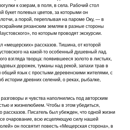
огулки к озерам, в поля, в села. Рабочий стол
й букет полевых цветов, за которыми он
лотчи, а порой, переплывая на пароме Оку, — в
бескрайним рязанским землям в разные стороны
аустовского», по которым проводят экскурсии.
л «мещерских» рассказов. Тишина, от которой
устовского на какой-то особенный душевный лад.
ого взгляда творца: появившееся золото в листьях,
адовых дорожек, туманы над рекой, запахи трав в
л общий язык с простыми деревенскими жителями, с
 истории древних селений, о реках, рыбалке,
, разговоры и чувства наполнились под авторским
тью и жизнелюбием. Чтобы в этом убедиться,
о рассказов. Писатель был убежден, что одной жизни
 все очарование, всю исцеляющую силу нашей
олей» он посвятит повесть «Мещерская сторона», в