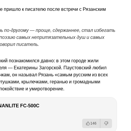
е пришло к писателю после встречи с Рязанским
 по-другому — проще, сдержаннее, стал избегать
и поэзию самых непритязательных душ и самых
оворил писатель.
ский познакомился давно: в этом городе жили
еля — Екатерины Загорской. Паустовский любил
чкам, он называл Рязань «самым русским из всех
етушками, крылечками, геранью и громадными
спокойствие и умиротворение.
NANLITE FC-500C
146