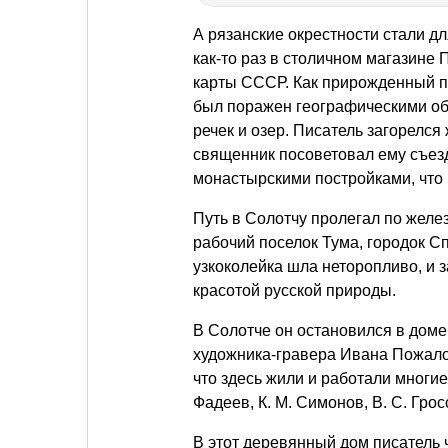
А рязанские окрестности стали д
как-то раз в столичном магазине
карты СССР. Как прирожденный п
был поражен географическими об
речек и озер. Писатель загорелся
священник посоветовал ему съез
монастырскими постройками, что 
Путь в Солотчу пролегал по желе
рабочий поселок Тума, городок С
узкоколейка шла неторопливо, и 
красотой русской природы.
В Солотче он остановился в доме
художника-гравера Ивана Пожалос
что здесь жили и работали многие 
Фадеев, К. М. Симонов, В. С. Гро
В этот деревянный дом писатель ч