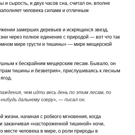
 и сырость, и двух часов сна, считал он, вполне
наполняет человека силами и отличным
ружении замерших деревьев и искрящихся звезд,
ни через полное единение с природой — вот что так
ромном мире грусти и тишины» — мире мещерской
душным к бескрайним мещерским лесам. Бывало, он
трам тишины и безветрия», прислушиваясь к лесным
ягод.
аждения, чем идти весь день по этим лесам, по
нибудь дальнему озеру», — писал он.
 жизни, начиная с робкого мгновения, когда
 и заканчивая «настороженной тишиной» ночи,
о месте человека в мире, о роли природы в