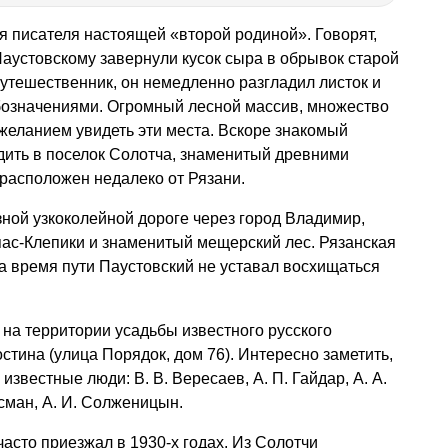
ля писателя настоящей «второй родиной». Говорят,
 Паустовскому завернули кусок сыра в обрывок старой
утешественник, он немедленно разгладил листок и
означениями. Огромный лесной массив, множество
 желанием увидеть эти места. Вскоре знакомый
дить в поселок Солотча, знаменитый древними
расположен недалеко от Рязани.
зной узкоколейной дороге через город Владимир,
пас-Клепики и знаменитый мещерский лес. Рязанская
за время пути Паустовский не уставал восхищаться
 на территории усадьбы известного русского
тина (улица Порядок, дом 76). Интересно заметить,
известные люди: В. В. Вересаев, А. П. Гайдар, А. А.
ссман, А. И. Солженицын.
асто приезжал в 1930-х годах. Из Солотчи