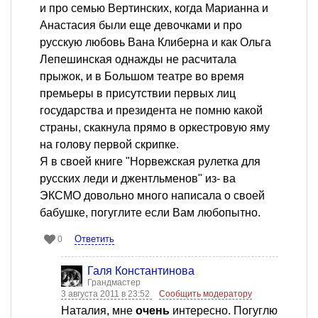
и про семью Вертинских, когда Марианна и
Анастасия были еще девочками и про
русскую любовь Вана Клиберна и как Ольга
Лепешинская однажды не расчитала
прыжок, и в Большом театре во время
премьеры в присутствии первых лиц
государства и президента не помню какой
страны, скакнула прямо в оркестровую яму
на голову первой скрипке.
Я в своей книге "Норвежская рулетка для
русских леди и джентльменов" из- ва
ЭКСМО довольно много написала о своей
бабушке, погуглите если Вам любопытно.
Ответить
0
Галя Константинова
Грандмастер
3 августа 2011 в 23:52
Сообщить модератору
Наталия, мне
очень
интересно. Погуглю