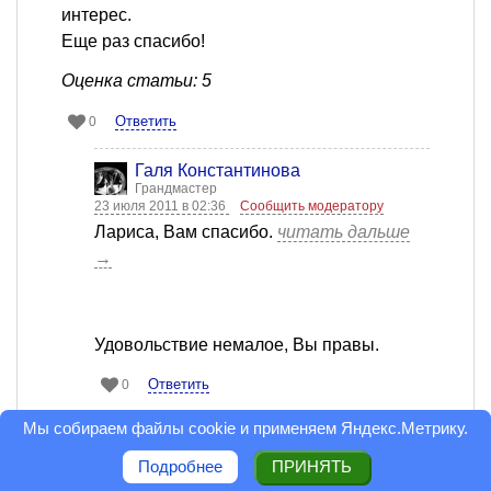
интерес.
Еще раз спасибо!
Оценка статьи: 5
Ответить
0
Галя Константинова
Грандмастер
23 июля 2011 в 02:36
Сообщить модератору
Лариса, Вам спасибо.
читать дальше
→
Удовольствие немалое, Вы правы.
Ответить
0
Мы собираем файлы cookie и применяем
Яндекс.Метрику
.
Игорь Коваленко
Дебютант
Подробнее
ПРИНЯТЬ
23 июля 2011 в 01:39
Сообщить модератору