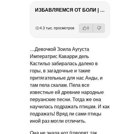
ИЗБАВЛЯЕМСЯ ОТ БОЛИ | Важность режима и питания
РЕКЛАМА
РЕКЛАМА
РЕКЛАМА
РЕКЛАМА
4.3 тыс. просмотров
0
…Девочкой Зоила Аугуста
Императрис Каварри дель
Кастильо забиралась далеко в
горы, в загадочные и такие
притягательные для нас Анды, и
там пела скалам. Пела все
известные ей древние народные
перуанские песни. Тогда же она
научилась подражать птицам. И как
подражать! Вряд ли сами птицы
иной раз могли отличить.
Она не знала нот (говорят, так