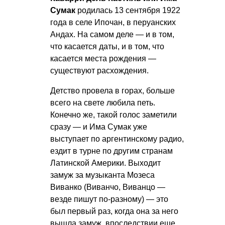
Сумак
родилась 13 сентября 1922
года в селе Ипочан, в перуанских
Андах. На самом деле — и в том,
что касается даты, и в том, что
касается места рождения —
существуют расхождения.
Детство провела в горах, больше
всего на свете любила петь.
Конечно же, такой голос заметили
сразу — и Има Сумак уже
выступает по аргентинскому радио,
ездит в турне по другим странам
Латинской Америки. Выходит
замуж за музыканта Мозеса
Виванко (Виванчо, Виванцо —
везде пишут по-разному) — это
был первый раз, когда она за него
вышла замуж, впоследствии еще