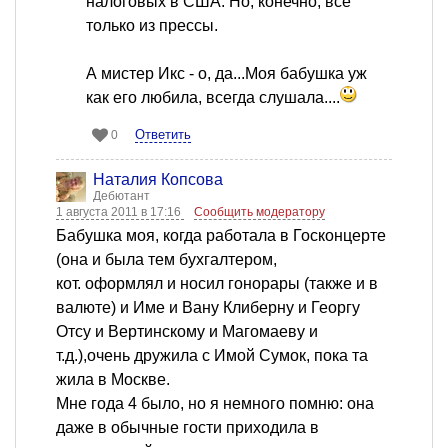
налоговых в США. Но, конечно, все
только из прессы.
А мистер Икс - о, да...Моя бабушка уж
как его любила, всегда слушала....
Ответить
0
Наталия Копсова
Дебютант
1 августа 2011 в 17:16
Сообщить модератору
Бабушка моя, когда работала в Госконцерте
(она и была тем бухгалтером,
кот. оформлял и носил гонорары (также и в
валюте) и Име и Вану Клиберну и Георгу
Отсу и Вертинскому и Магомаеву и
т.д.),очень дружила с Имой Сумок, пока та
жила в Москве.
Мне года 4 было, но я немного помню: она
даже в обычные гости приходила в