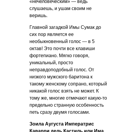
«нечеловеческим» — ведь
слушаешь, и ушам своим не
веришь.
Главной загадкой Имы Сумак до
сих пор является ее
необыкновенный голос — в 5
октав! Это почти все клавиши
фортепиано. Мягко говоря,
уникальный, просто
неправдоподобный голос. От
низкого мужского баритона к
такому женскому сопрано, который
никакой голос взять не может. К
тому же, многие отмечают какую-то
предельно странную особенность
петь сразу двумя голосами.
Зоила Аугуста Императрис
Каварри дель Кастиль или Има