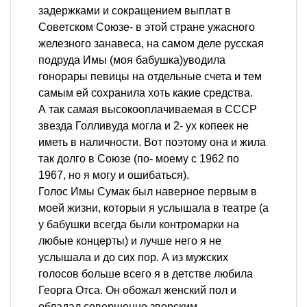
задержками и сокращением выплат в
Советском Союзе- в этой стране ужасного
железного занавеса, на самом деле русская
подруда Имы (моя бабушка)уводила
гонорары певицы на отдельные счета и тем
самым ей сохранила хоть какие средства.
А так самая высокооплачиваемая в СССР
звезда Голливуда могла и 2- ух копеек не
иметь в наличности. Вот поэтому она и жила
так долго в Союзе (по- моему с 1962 по
1967, но я могу и ошибаться).
Голос Имы Сумак был наверное первым в
моей жизни, которыи я услышала в театре (а
у бабушки всегда были контромарки на
любые концерты) и лучше него я не
услышала и до сих пор. А из мужских
голосов больше всего я в детстве любила
Георга Отса. Он обожал женский пол и
обладал совершенно зверским