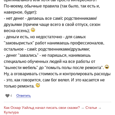
По-моему, обычные правила (так было, так есть и,
наверное, будет):
- нет денег - делаешь все сам/с родственниками/
друзьями (причем чаще всего в свой отпуск, сезон
весна-осень);
- деньги есть, но недостаточно - для самых
"заковыристых" работ нанимаешь профессионалов,
остальное - сам/с родственниками/друзьями;
- денег "завались" - не паришься, нанимаешь
специально обученных людей на все работы от
"вынести мебель" до "помыть полы после ремонта".
Ну, а оговаривать стоимость и контролировать расходы
- это, как говорится, сам бог велел. И это касается не
только ремонта.
Ответить
4
Как Оскар Уайльд начал писать свои сказки?
→
Статьи
→
Культура