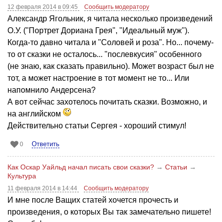
12 февраля 2014 в 09:45
Сообщить модератору
Александр Ягольник, я читала несколько произведений
О.У. ("Портрет Дориана Грея", "Идеальный муж").
Когда-то давно читала и "Соловей и роза". Но... почему-
то от сказки не осталось... "послевкусия" особенного
(не знаю, как сказать правильно). Может возраст был не
тот, а может настроение в тот момент не то... Или
напомнило Андерсена?
А вот сейчас захотелось почитать сказки. Возможно, и
на английском
Действительно статьи Сергея - хороший стимул!
Ответить
0
Как Оскар Уайльд начал писать свои сказки?
→
Статьи
→
Культура
11 февраля 2014 в 14:44
Сообщить модератору
И мне после Ващих статей хочется прочесть и
произведения, о которых Вы так замечательно пишете!