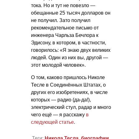
тока. Но и тут не повезло —
обещанные 25 тысяч долларов он
не получил. Зато получил
рекомендательное письмо от
инженера Чарльза Бечлора к
Эдисону, в котором, в частности,
говорилось: «Я знаю двух великих
людей. Один из них вы, другой —
этот молодой человек».
О том, каково пришлось Николе
Тесле в Соединённых Штатах, о
других его изобретениях, в числе
которых — радио (да-да!),
электрический стул, радар и много
чего ещё — я расскажу
в
следующей статье
.
Теги:
Никола Тесла
,
биографии
,