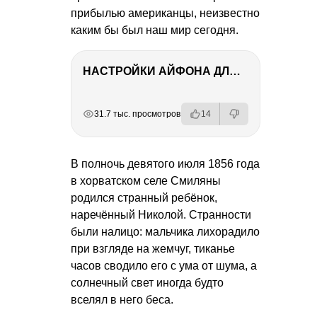
прибылью американцы, неизвестно
каким бы был наш мир сегодня.
НАСТРОЙКИ АЙФОНА ДЛЯ ФОТО И ВИДЕО
РЕКЛАМА
РЕКЛАМА
РЕКЛАМА
31.7 тыс. просмотров
14
В полночь девятого июля 1856 года
в хорватском селе Смиляны
родился странный ребёнок,
наречённый Николой. Странности
были налицо: мальчика лихорадило
при взгляде на жемчуг, тиканье
часов сводило его с ума от шума, а
солнечный свет иногда будто
вселял в него беса.