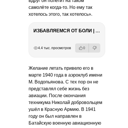
вдруг он полетит на таком
самолёте когда-то. Но ему так
хотелось этого, так хотелось».
ИЗБАВЛЯЕМСЯ ОТ БОЛИ | Важность режима и питания
РЕКЛАМА
РЕКЛАМА
РЕКЛАМА
РЕКЛАМА
РЕКЛАМА
4.4 тыс. просмотров
0
Желание летать привело его в
марте 1940 года в аэроклуб имени
М. Водопьянова. С тех пор он не
представлял себе жизнь без
авиации. После окончания
техникума Николай добровольцем
ушёл в Красную Армию. В 1941
году он был направлен в
Батайскую военную авиационную