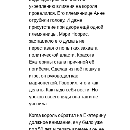
укреплению влияния на короля
провалился. Его племяннице Анне
отрубили голову. И даже
присутствие при дворе ещё одной
племянницы, Мэри Норрис,
заставляло его думать не
переставая о попытках захвата
политической власти. Красота
Екатерины стала причиной её
погибели. Сделав из неё пешку в
игре, он руководил как
марионеткой. Говорил, что и как
делать. Как надо себя вести. Но
уроков своего дяди она так и не
уяснила.
Когда король обратил на Екатерину
должное внимание, ему было уже
под 50 лет, и терять времени он не