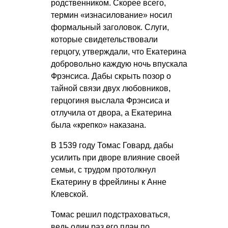
родственником. Скорее всего,
термин «изнасилование» носил
формальный заголовок. Слуги,
которые свидетельствовали
герцогу, утверждали, что Екатерина
добровольно каждую ночь впускала
Фрэнсиса. Дабы скрыть позор о
тайной связи двух любовников,
герцогиня выслала Фрэнсиса и
отлучила от двора, а Екатерина
была «крепко» наказана.
В 1539 году Томас Говард, дабы
усилить при дворе влияние своей
семьи, с трудом протолкнул
Екатерину в фрейлины к Анне
Клевской.
Томас решил подстраховаться,
ведь один раз его план по