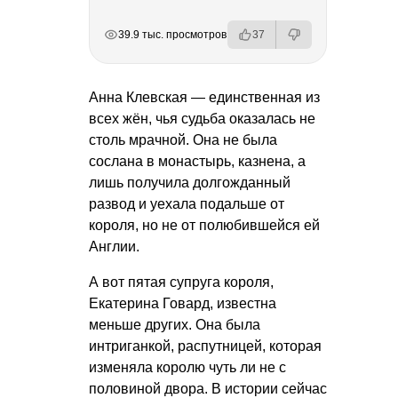
РЕКЛАМА
РЕКЛАМА
РЕКЛАМА
РЕКЛАМА
39.9 тыс. просмотров
37
Анна Клевская — единственная из
всех жён, чья судьба оказалась не
столь мрачной. Она не была
сослана в монастырь, казнена, а
лишь получила долгожданный
развод и уехала подальше от
короля, но не от полюбившейся ей
Англии.
А вот пятая супруга короля,
Екатерина Говард, известна
меньше других. Она была
интриганкой, распутницей, которая
изменяла королю чуть ли не с
половиной двора. В истории сейчас