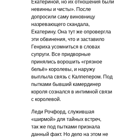
Екатериной, но их отношения были
невинны и чисты». После
допросили саму виновницу
назревающего скандала,
Екатерину. Она тут же опровергла
эти обвинения, что и заставило
Генриха усомниться в словах
супруги. Все придворные
принялись ворошить «грязное
бельё» королевы, и наружу
выплыла связь с Калпепером. Под
пытками бывший камердинер
короля сознался в интимной связи
с королевой.
Леди Рочфорд, служившая
«ширмой» для тайных встреч,
так же под пытками признала
данный факт. Но дело на этом не