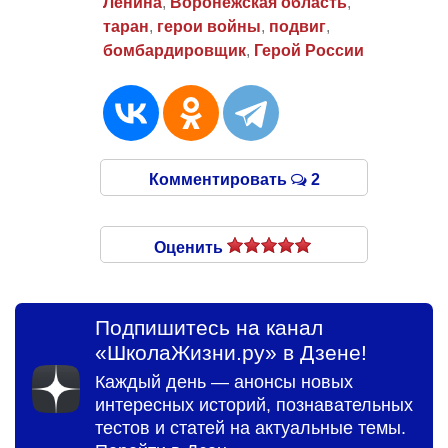
Ленина
,
Воронежская область
,
таран
,
герои войны
,
подвиг
,
бомбардировщик
,
Герой России
Комментировать
2
Оценить
Подпишитесь на канал
«ШколаЖизни.ру» в Дзене!
Каждый день — анонсы новых
интересных историй, познавательных
тестов и статей на актуальные темы.