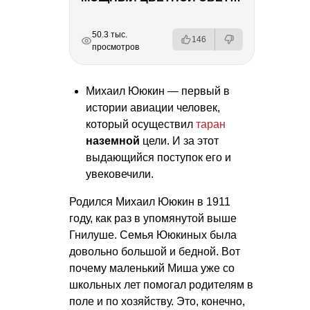
РЕКЛАМА
РЕКЛАМА
РЕКЛАМА
50.3 тыс.
146
просмотров
Михаил Ююкин — первый в
истории авиации человек,
который осуществил
таран
наземной
цели. И за этот
выдающийся поступок его и
увековечили.
Родился Михаил Ююкин в 1911
году, как раз в упомянутой выше
Гнилуше. Семья Ююкиных была
довольно большой и бедной. Вот
почему маленький Миша уже со
школьных лет помогал родителям в
поле и по хозяйству. Это, конечно,