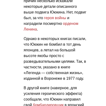
причин несколько искажали
некоторые детали описанного
выше подвига Ююкина. Нет, подвиг
был, за что
героя войны
и
наградили посмертно
орденом
Ленина
.
Однако в некоторых книгах писали,
что Ююкин не бомбил в тот день
японцев, а летал на большой
высоте якобы просто с
разведывательными целями. Так, в
частности, указано в книге
«Легенда — собственная жизнь»,
изданной в Воронеже в 1977 году.
В другой книге (наверное, для
усиления героического эффекта)
сообщали, что Ююкин направил
свой
бомбардировщик
в японский