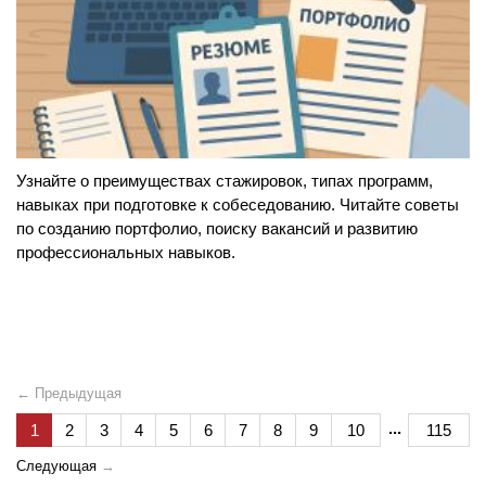
Узнайте о преимуществах стажировок, типах программ,
навыках при подготовке к собеседованию. Читайте советы
по созданию портфолио, поиску вакансий и развитию
профессиональных навыков.
← Предыдущая
...
1
2
3
4
5
6
7
8
9
10
115
Следующая
→