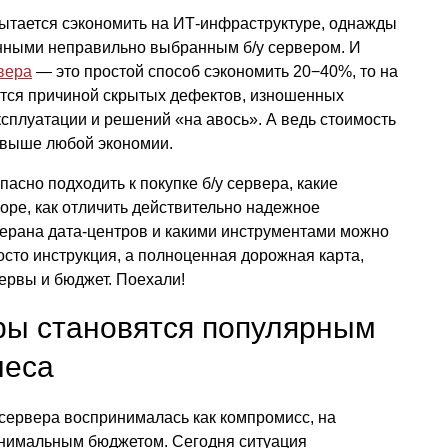
пытается сэкономить на ИТ-инфраструктуре, однажды
анными неправильно выбранным б/у сервером. И
рвера
— это простой способ сэкономить 20−40%, то на
ится причиной скрытых дефектов, изношенных
ксплуатации и решений «на авось». А ведь стоимость
я выше любой экономии.
опасно подходить к покупке б/у сервера, какие
оре, как отличить действительно надежное
терана дата-центров и какими инструментами можно
осто инструкция, а полноценная дорожная карта,
ервы и бюджет. Поехали!
ры становятся популярным
неса
у сервера воспринималась как компромисс, на
инимальным бюджетом. Сегодня ситуация