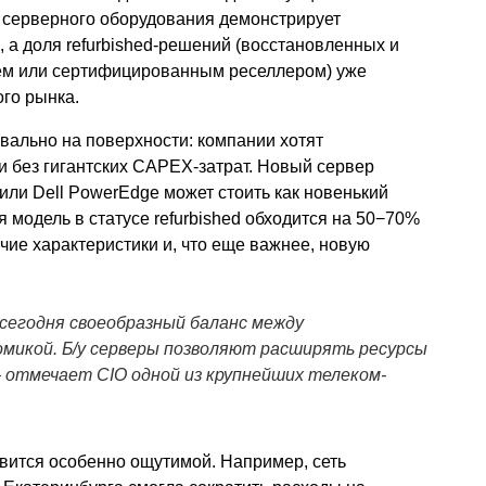
 серверного оборудования демонстрирует
 а доля refurbished-решений (восстановленных и
ем или сертифицированным реселлером) уже
го рынка.
квально на поверхности: компании хотят
и без гигантских CAPEX-затрат. Новый сервер
t или Dell PowerEdge может стоить как новенький
я модель в статусе refurbished обходится на 50−70%
чие характеристики и, что еще важнее, новую
сегодня своеобразный баланс между
микой. Б/у серверы позволяют расширять ресурсы
отмечает CIO одной из крупнейших телеком-
вится особенно ощутимой. Например, сеть