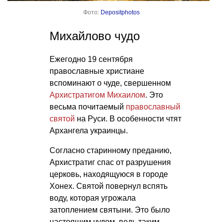
Фото:
Depositphotos
Михайлово чудо
Ежегодно 19 сентября
православные христиане
вспоминают о чуде, свершенном
Архистратигом Михаилом
. Это
весьма почитаемый
православный
святой
на Руси. В особенности чтят
Архангела украинцы.
Согласно старинному преданию,
Архистратиг спас от разрушения
церковь, находящуюся в городе
Хонех. Святой повернул вспять
воду, которая угрожала
затоплением святыни. Это было
настоящим чудом, ведь таким