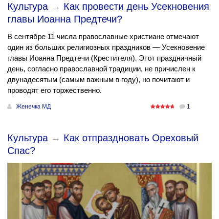
Культура
→
Как провести день Усекновения
главы Иоанна Предтечи?
В сентябре 11 числа православные христиане отмечают
один из больших религиозных праздников — Усекновение
главы Иоанна Предтечи (Крестителя). Этот праздничный
день, согласно православной традиции, не причислен к
двунадесятым (самым важным в году), но почитают и
проводят его торжественно.
Женечка МД
1
Культура
→
Как отпраздновать Ореховый
Спас?