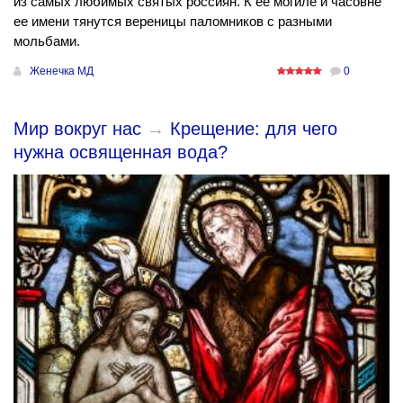
из самых любимых святых россиян. К ее могиле и часовне
ее имени тянутся вереницы паломников с разными
мольбами.
Женечка МД
0
Мир вокруг нас
→
Крещение: для чего
нужна освященная вода?