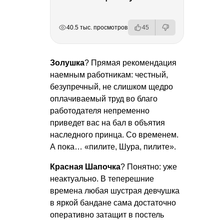
РЕКЛАМА
РЕКЛАМА
РЕКЛАМА
40.5 тыс. просмотров
45
Золушка
? Прямая рекомендация
наемным работникам: честный,
безупречный, не слишком щедро
оплачиваемый труд во благо
работодателя непременно
приведет вас на бал в объятия
наследного принца. Со временем.
А пока… «пилите, Шура, пилите».
Красная Шапочка
? Понятно: уже
неактуально. В теперешние
времена любая шустрая девчушка
в яркой бандане сама достаточно
оперативно затащит в постель