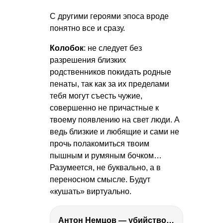
С другими героями эпоса вроде
понятно все и сразу.
Колобок
: не следует без
разрешения близких
родственников покидать родные
пенаты, так как за их пределами
тебя могут съесть чужие,
совершенно не причастные к
твоему появлению на свет люди. А
ведь близкие и любящие и сами не
прочь полакомиться твоим
пышным и румяным бочком…
Разумеется, не буквально, а в
переносном смысле. Будут
«кушать» виртуально.
Антон Немцов — убийство Бориса Немцова, переезд в Дубай, семья и политика