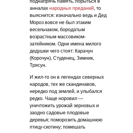
поднапрячь память, порыться в
анналах
народных преданий
, то
выяснится: изначально ведь и Дед
Мороз вовсе не был этаким
весельчаком, бородатым
возрастным массовиком-
затейником. Одни имена милого
дедушки чего стоят: Карачун
(Корочун), Студенец, Зимник,
Трясун.
И жил-то он в легендах северных
народов, тех же скандинавов,
нередко под землей, и улыбался
редко. Чаще норовил —
уничтожить урожай зерновых и
заодно садовые плодовые
деревья; поморозить домашнюю
птицу-скотину; помешать