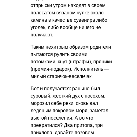
отпрыски утром находят в своем
полосатом вязаном чулке около
камина в качестве сувенира либо
уголек, либо вообще ничего не
получают.
Таким нехитрым образом родители
пытаются рулить своими
потомками: кнут (штрафы), пряники
(премия-подарок). Исполнитель —
милый старичок-весельчак.
Вот и получается: раньше был
суровый, жесткий дух с посохом,
морозил себе реки, сковывал
ледяным покровом моря, заметал
вьюгой поселения. А во что
превратился? Два притопа, три
прихлопа, давайте позовем