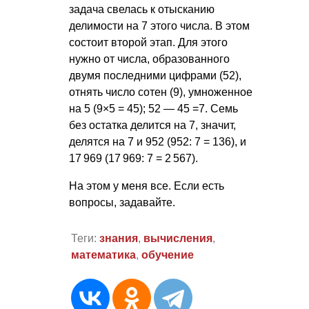
задача свелась к отысканию
делимости на 7 этого числа. В этом
состоит второй этап. Для этого
нужно от числа, образованного
двумя последними цифрами (52),
отнять число сотен (9), умноженное
на 5 (9×5 = 45); 52 — 45 =7. Семь
без остатка делится на 7, значит,
делятся на 7 и 952 (952: 7 = 136), и
17 969 (17 969: 7 = 2 567).
На этом у меня все. Если есть
вопросы, задавайте.
Теги:
знания
,
вычисления
,
математика
,
обучение