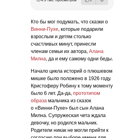
Кто бы мог подумать, что сказки о
Винни-Пухе
, которые подарили
взрослым и детям столько
счастливых минут, принесли
членам семьи их автора,
Алана
Милна
, да и ему самому одни беды.
Начало цикла историй о плюшевом
мишке было положено в 1926 году.
Кристоферу Робину к тому моменту
было 6 лет. Да-да,
прототипом
образа
мальчика из сказок
о «Винни-Пухе» был сын Алана
Милна. Супружеская чета ждала
девочку, но родился мальчик.
Родители никак не могли прийти к
согласию при выборе имени для