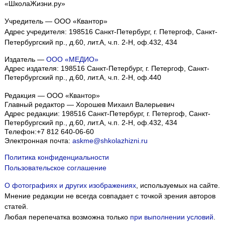
«ШколаЖизни.ру»
Учредитель — ООО «Квантор»
Адрес учредителя: 198516 Санкт-Петербург, г. Петергоф, Санкт-
Петербургский пр., д.60, лит.А, ч.п. 2-Н, оф.432, 434
Издатель —
ООО «МЕДИО»
Адрес издателя: 198516 Санкт-Петербург, г. Петергоф, Санкт-
Петербургский пр., д.60, лит.А, ч.п. 2-Н, оф.440
Редакция — ООО «Квантор»
Главный редактор — Хорошев Михаил Валерьевич
Адрес редакции:
198516
Санкт-Петербург, г. Петергоф
,
Санкт-
Петербургский пр., д.60, лит.А, ч.п. 2-Н, оф.432, 434
Телефон:
+7 812 640-06-60
Электронная почта:
askme@shkolazhizni.ru
Политика конфиденциальности
Пользовательское соглашение
О фотографиях и других изображениях
, используемых на сайте.
Мнение редакции не всегда совпадает с точкой зрения авторов
статей.
Любая перепечатка возможна только
при выполнении условий
.