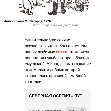
Иллюстрация Э. Шепарда, 1926 г.
Фото: общественное достояние
Удивительно уже сейчас
осознавать, что за большинством
наших любимых
сказок
стоит очень
непростая судьба автора и близких
ему людей. А иногда само создание
этих милых и добрых историй
становилось причиной семейной
трагедии.
СЕВЕРНАЯ ОСЕТИЯ – ПУТЕШЕСТВИЕ НА КАВКАЗ часть 4
РЕКЛАМА
РЕКЛАМА
РЕКЛАМА
РЕКЛАМА
РЕКЛАМА
РЕКЛАМА
4.3 тыс. просмотров
0