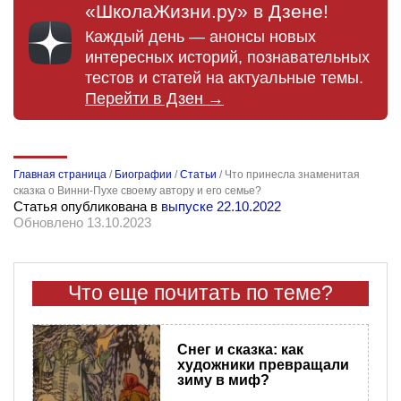
«ШколаЖизни.ру» в Дзене!
Каждый день — анонсы новых
интересных историй, познавательных
тестов и статей на актуальные темы.
Перейти в Дзен →
Главная страница
/
Биографии
/
Статьи
/
Что принесла знаменитая
сказка о Винни-Пухе своему автору и его семье?
Статья опубликована в
выпуске 22.10.2022
Обновлено 13.10.2023
Что еще почитать по теме?
Снег и сказка: как
художники превращали
зиму в миф?