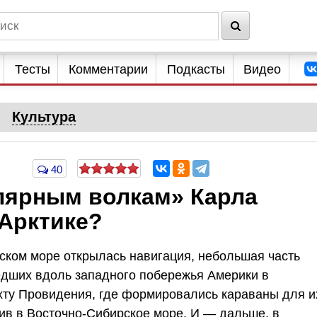
Тесты
Комментарии
Подкасты
Видео
Культура
40
лярным волкам» Карла
 Арктике?
отском море открылась навигация, небольшая часть
едших вдоль западного побережья Америки в
хту Провидения, где формировались караваны для и
ив в Восточно-Сибирское море. И — дальше, в