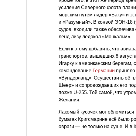
Кроме того, в этот же период вр
усиления Северного флота плани
морским путём лидер «Баку» и 
и «Разумный». В конвой ЭОН-18 (
судов, входили также обеспечив
ленд-лизу ледокол «Монкальм».
Если к этому добавить, что ави
транспортов, вышедших 8 августа
Игарку к американским берегам, 
командование
Германии
приняло 
«Вундерланд». Осуществить её п
Шеер» и сопровождавших его под
позже U-255. Той самой, что утр
Желания.
Лакомый кусочек мог обломиться
бумагах Кригсмарине всё было ро
овраги — не только на суше. И в