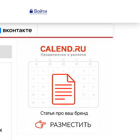
Войти
х