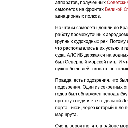
аппаратов, полученных
Советски
самолётов на фронтах
Великой О
авиационных полков.
Но чтобы самолёты дошли до Кра
работу промежуточных аэродромов
крупных судоходных рек. Потому 
что располагались в их устьях и 
суда. АЛСИБ держался на водны
был Северный морской путь. И ч
нужно было действовать не тольк
Правда, есть подозрения, что был
подозрения. Один из секретных о
годов был обнаружен неподалёку
протоку соединяется с дельтой Л
порта Тикси, через который шло п
маршрута.
Очень вероятно, что в районе м