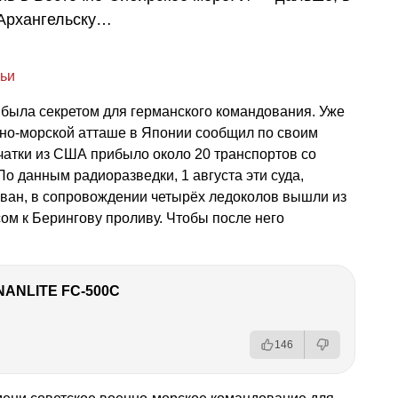
 Архангельску…
тьи
 была секретом для германского командования. Уже
нно-морской атташе в Японии сообщил по своим
мчатки из США прибыло около 20 транспортов со
о данным радиоразведки, 1 августа эти суда,
ан, в сопровождении четырёх ледоколов вышли из
ом к Берингову проливу. Чтобы после него
NANLITE FC-500C
146