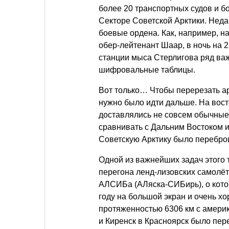
более 20 транспортных судов и 
Секторе Советской Арктики. Нед
боевые ордена. Как, например, 
обер-лейтенант Шаар, в ночь на 
станции мыса Стерлигова ряд важ
шифровальные таблицы.
Вот только… Чтобы перерезать а
нужно было идти дальше. На вост
доставлялись не совсем обычные г
сравнивать с Дальним Востоком 
Советскую Арктику было переброше
Одной из важнейших задач этого
перегона ленд-лизовских самолёт
АЛСИБа (АЛяска-СИБирь), о кото
году на большой экран и очень х
протяженностью 6306 км с америк
и Киренск в Красноярск было пер