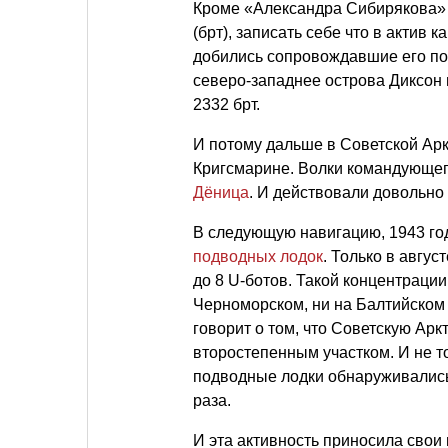
Кроме «Александра Сибирякова»
(брт), записать себе что в актив 
добились сопровождавшие его под
северо-западнее острова Диксо
2332 брт.
И потому дальше в Советской Ар
Кригсмарине. Волки командующе
Дёница
. И действовали довольно 
В следующую навигацию, 1943 год
подводных лодок
. Только в авгу
до 8 U-ботов. Такой концентрации
Черноморском, ни на Балтийском 
говорит о том, что Советскую Ар
второстепенным участком. И не то
подводные лодки обнаруживались
раза.
И эта активность приносила свои