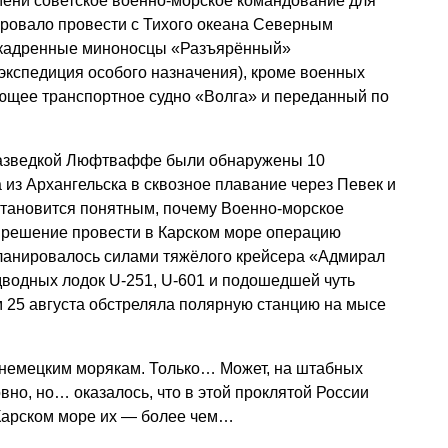
емени советское военно-морское командование для
ровало провести с Тихого океана Северным
эскадренные миноносцы «Разъярённый»
экспедиция особого назначения), кроме военных
ающее транспортное судно «Волга» и переданный по
аразведкой Люфтваффе были обнаружены 10
 из Архангельска в сквозное плавание через Певек и
становится понятным, почему Военно-морское
решение провести в Карском море операцию
ланировалось силами тяжёлого крейсера «Адмирал
водных лодок U-251, U-601 и подошедшей чуть
ом 25 августа обстреляла полярную станцию на мысе
 немецким морякам. Только… Может, на штабных
вно, но… оказалось, что в этой проклятой России
 Карском море их — более чем…