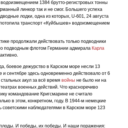
 водоизмещением 1384 брутто-регистровых тонны
карманный линкор так и не смог. Большего успеха
водные лодки, одна из которых, U-601, 24 августа
н потопила транспорт «Куйбышев» водоизмещением
ктике продолжали действовать только подводники
го подводным флотом Германии адмирала
Карла
активно.
а, боевое дежурство в Карском море несли 13
сте и сентябре здесь одновременно действовало от 6
 стальных акул за всё время
войны
не было ни на
театрах военных действий. Что красноречиво
ктику командование Кригсмарине не считало
лько в этом, конкретном, году. В 1944-м немецкие
 советскими наблюдателями в Карском море 123
 плоды. И победы, их победы. И наши поражения: