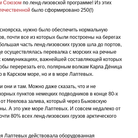
м Союзом
по ленд-лизовской программе! Из этих
течественной
было сформировано 250(!)
сноярска, нужно было обеспечить нормальную
, почти все из которых были построены на берегах
большая часть ленд-лизовских грузов шла до портов,
где осуществлялась перевалка с морских на речные
х коммуникациях, важнейшей составляющей которых
тобы перерезать его, полярным волкам Карла Дёница
о в Карском море, но и в море Лаптевых.
и они и там. Можно даже сказать, что и не
порных пунктов немецких подводников в конце 80-х
 от Неелова залива, который через Быковскую
ены. А это уже море Лаптевых. И совсем недалеко от
очти 80% всех ленд-лизовских грузов арктического
оря Лаптевых действовала оборудованная