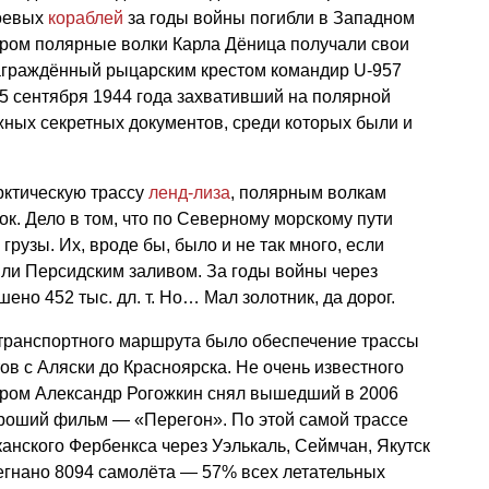
боевых
кораблей
за годы войны погибли в Западном
аром полярные волки Карла Дёница получали свои
награждённый рыцарским крестом командир U-957
25 сентября 1944 года захвативший на полярной
ных секретных документов, среди которых были и
рктическую трассу
ленд-лиза
, полярным волкам
ок. Дело в том, что по Северному морскому пути
рузы. Их, вроде бы, было и не так много, если
или Персидским заливом. За годы войны через
но 452 тыс. дл. т. Но… Мал золотник, да дорог.
 транспортного маршрута было обеспечение трассы
ов с Аляски до Красноярска. Не очень известного
ром Александр Рогожкин снял вышедший в 2006
ороший фильм — «Перегон». По этой самой трассе
анского Фербенкса через Уэлькаль, Сеймчан, Якутск
егнано 8094 самолёта — 57% всех летательных