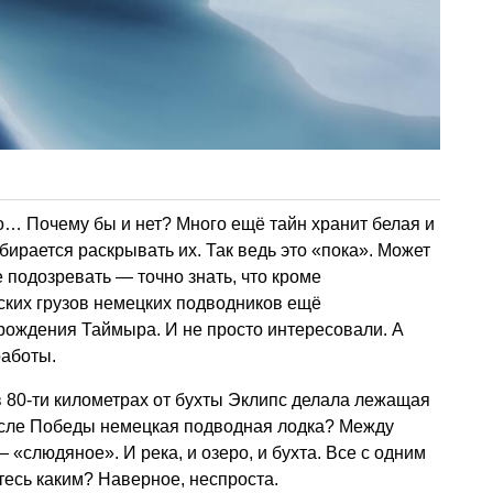
Но… Почему бы и нет? Много ещё тайн хранит белая и
бирается раскрывать их. Так ведь это «пока». Может
 подозревать — точно знать, что кроме
ских грузов немецких подводников ещё
рождения Таймыра. И не просто интересовали. А
аботы.
в 80-ти километрах от бухты Эклипс делала лежащая
осле Победы немецкая подводная лодка? Между
— «слюдяное». И река, и озеро, и бухта. Все с одним
есь каким? Наверное, неспроста.