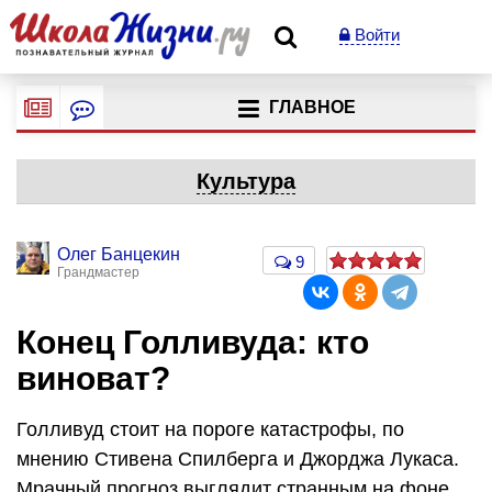
Войти
ГЛАВНОЕ
Культура
Олег Банцекин
9
Грандмастер
Конец Голливуда: кто
виноват?
Голливуд стоит на пороге катастрофы, по
мнению Стивена Спилберга и Джорджа Лукаса.
Мрачный прогноз выглядит странным на фоне