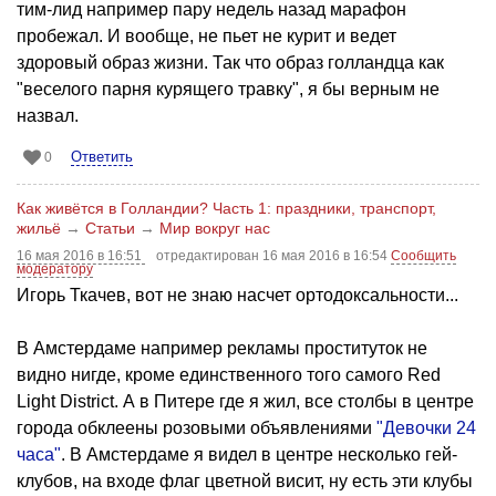
тим-лид например пару недель назад марафон
пробежал. И вообще, не пьет не курит и ведет
здоровый образ жизни. Так что образ голландца как
"веселого парня курящего травку", я бы верным не
назвал.
Ответить
0
Как живётся в Голландии? Часть 1: праздники, транспорт,
жильё
→
Статьи
→
Мир вокруг нас
16 мая 2016 в 16:51
отредактирован 16 мая 2016 в 16:54
Сообщить
модератору
Игорь Ткачев, вот не знаю насчет ортодоксальности...
В Амстердаме например рекламы проституток не
видно нигде, кроме единственного того самого Red
Light District. А в Питере где я жил, все столбы в центре
города обклеены розовыми объявлениями
"Девочки 24
часа"
. В Амстердаме я видел в центре несколько гей-
клубов, на входе флаг цветной висит, ну есть эти клубы