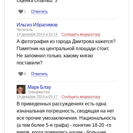
Оценка статьи: 5
Ответить
1
Ильгиз Ибрагимов
Читатель
14 декабря 2014 в 10:14
Сообщить модератору
А фотография из города Дмитрова кажется?
Памятник на центральной площади стоит.
Не запомнил только, какому князю
поставили?
Ответить
0
Марк Блау
Грандмастер
14 декабря 2014 в 05:17
Сообщить модератору
В приведенных рассуждениях есть одна
изначальная погрешность, сводящая на нет
все прочие умозаключения. Национальность
(а тем более 5-я графа) - понятие 18-20 -го
веков, когда появились нации - большие