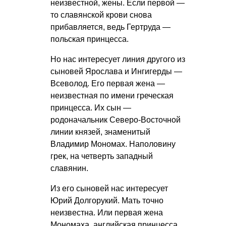
неизвестной, жены. Если первой —
то славянской крови снова
прибавляется, ведь Гертруда —
польская принцесса.
Но нас интересует линия другого из
сыновей Ярослава и Ингигерды —
Всеволод. Его первая жена —
неизвестная по имени греческая
принцесса. Их сын —
родоначальник Северо-Восточной
линии князей, знаменитый
Владимир Мономах. Наполовину
грек, на четверть западный
славянин.
Из его сыновей нас интересует
Юрий Долгорукий. Мать точно
неизвестна. Или первая жена
Мономаха, английская принцесса