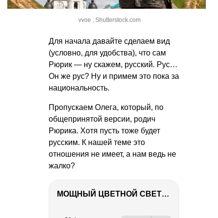
vvoe , Shutterstock.com
Для начала давайте сделаем вид
(условно, для удобства), что сам
Рюрик — ну скажем, русский. Рус…
Он же рус? Ну и примем это пока за
национальность.
Пропускаем Олега, который, по
общепринятой версии, родич
Рюрика. Хотя пусть тоже будет
русским. К нашей теме это
отношения не имеет, а нам ведь не
жалко?
МОЩНЫЙ ЦВЕТНОЙ СВЕТ – NANLITE FC-500C
РЕКЛАМА