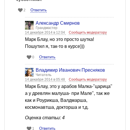
Ответить
2
Александр Смирнов
Грандмастер
14 декабря 2014 в 12:04
Сообщить модератору
Марк Блау, но это просто шутка!
Пошутил я, так-то в курсе)))
Ответить
0
Владимир Иванович Пресняков
Читатель
14 декабря 2014 в 05:48
Сообщить модератору
Марк Блау, это у арабов Малка-"царица"
а у древлян малуша- при Мале", так же
как и Роурикша, Валдмарша,
космонавтша, докторша и т.д.
Оценка статьи: 4
Ответить
1