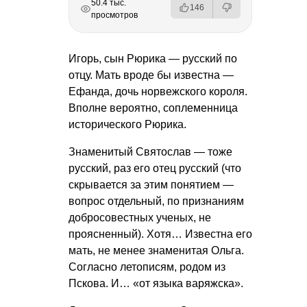
РЕКЛАМА
РЕКЛАМА
РЕКЛАМА
50.4 тыс.
146
просмотров
Игорь, сын Рюрика — русский по
отцу. Мать вроде бы известна —
Ефанда, дочь норвежского короля.
Вполне вероятно, соплеменница
исторического Рюрика.
Знаменитый Святослав — тоже
русский, раз его отец русский (что
скрывается за этим понятием —
вопрос отдельный, по признаниям
добросовестных ученых, не
проясненный). Хотя… Известна его
мать, не менее знаменитая Ольга.
Согласно летописям, родом из
Пскова. И… «от языка варяжска».