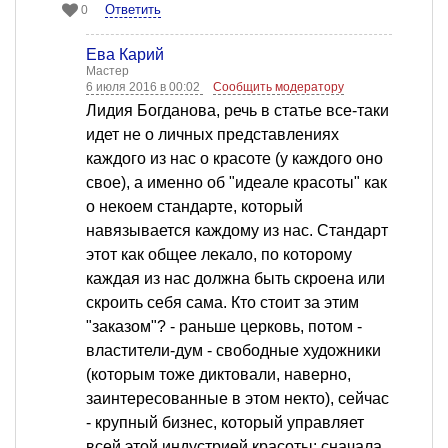
Ответить
0
Ева Карий
Мастер
6 июля 2016 в 00:02
Сообщить модератору
Лидия Богданова, речь в статье все-таки
идет не о личных представлениях
каждого из нас о красоте (у каждого оно
свое), а именно об "идеале красоты" как
о некоем стандарте, который
навязывается каждому из нас. Стандарт
этот как общее лекало, по которому
каждая из нас должна быть скроена или
скроить себя сама. Кто стоит за этим
"заказом"? - раньше церковь, потом -
властители-дум - свободные художники
(которым тоже диктовали, наверно,
заинтересованные в этом некто), сейчас
- крупный бизнес, который управляет
всей этой индустрией красоты: сначала