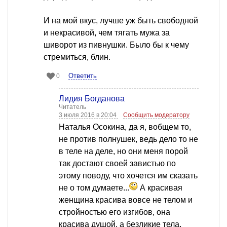
И на мой вкус, лучше уж быть свободной
и некрасивой, чем тягать мужа за
шиворот из пивнушки. Было бы к чему
стремиться, блин.
Ответить
0
Лидия Богданова
Читатель
3 июля 2016 в 20:04
Сообщить модератору
Наталья Осокина, да я, вобщем то,
не против полнушек, ведь дело то не
в теле на деле, но они меня порой
так достают своей завистью по
этому поводу, что хочется им сказать
не о том думаете...
А красивая
женщина красива вовсе не телом и
стройностью его изгибов, она
красива душой, а безликие тела,