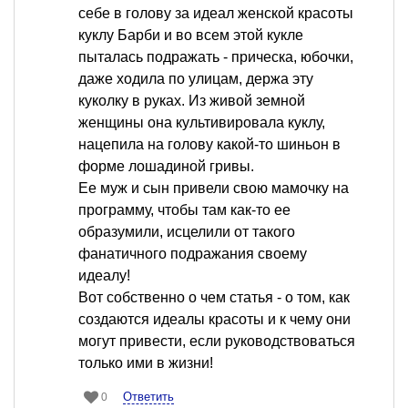
себе в голову за идеал женской красоты
куклу Барби и во всем этой кукле
пыталась подражать - прическа, юбочки,
даже ходила по улицам, держа эту
куколку в руках. Из живой земной
женщины она культивировала куклу,
нацепила на голову какой-то шиньон в
форме лошадиной гривы.
Ее муж и сын привели свою мамочку на
программу, чтобы там как-то ее
образумили, исцелили от такого
фанатичного подражания своему
идеалу!
Вот собственно о чем статья - о том, как
создаются идеалы красоты и к чему они
могут привести, если руководствоваться
только ими в жизни!
Ответить
0