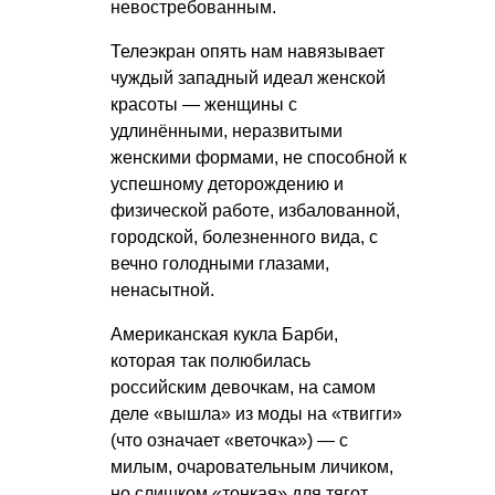
невостребованным.
Телеэкран опять нам навязывает
чуждый западный идеал женской
красоты — женщины с
удлинёнными, неразвитыми
женскими формами, не способной к
успешному деторождению и
физической работе, избалованной,
городской, болезненного вида, с
вечно голодными глазами,
ненасытной.
Американская кукла Барби,
которая так полюбилась
российским девочкам, на самом
деле «вышла» из моды на «твигги»
(что означает «веточка») — с
милым, очаровательным личиком,
но слишком «тонкая» для тягот