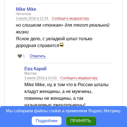
Mike Mike
Читатель
3 июля 2016 в 12:34
Сообщить модератору
но слишком «тонкая» для тягот реальной
жизни
Ясное дело, с укладкой шпал только
дородная справится
Ответить
1
Ева Карий
Мастер
3 июля 2016 в 14:43
Сообщить модератору
Mike Mike, ну, в том что в России шпалы
кладут женщины, а не мужчины,
повинны не женщины, а так
называемые джентельмены!
Мы собираем файлы cookie и применяем
Яндекс.Метрику
.
То что в России все держится на
Подробнее
ПРИНЯТЬ
женских плечах - печальный