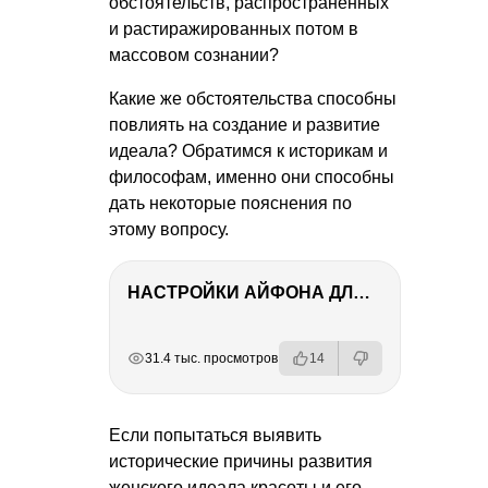
обстоятельств, распространённых
и растиражированных потом в
массовом сознании?
Какие же обстоятельства способны
повлиять на создание и развитие
идеала? Обратимся к историкам и
философам, именно они способны
дать некоторые пояснения по
этому вопросу.
НАСТРОЙКИ АЙФОНА ДЛЯ ФОТО И ВИДЕО
РЕКЛАМА
РЕКЛАМА
РЕКЛАМА
31.4 тыс. просмотров
14
Если попытаться выявить
исторические причины развития
женского идеала красоты и его