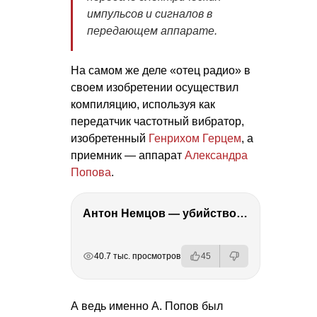
импульсов и сигналов в
передающем аппарате
.
На самом же деле «отец радио» в
своем изобретении осуществил
компиляцию, используя как
передатчик частотный вибратор,
изобретенный
Генрихом Герцем
, а
приемник — аппарат
Александра
Попова
.
Антон Немцов — убийство Бориса Немцова, переезд в Дубай, семья и политика
РЕКЛАМА
РЕКЛАМА
РЕКЛАМА
40.7 тыс. просмотров
45
А ведь именно А. Попов был