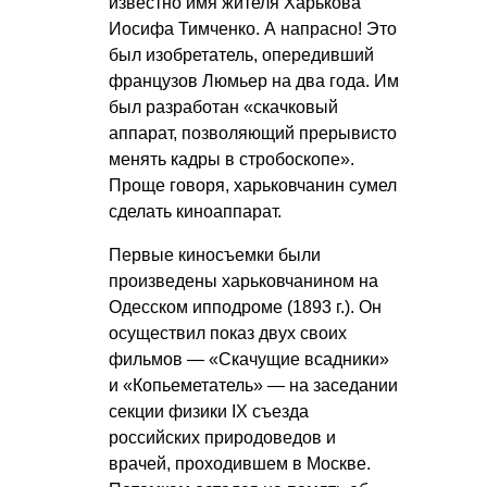
известно имя жителя Харькова
Иосифа Тимченко. А напрасно! Это
был изобретатель, опередивший
французов Люмьер на два года. Им
был разработан «скачковый
аппарат, позволяющий прерывисто
менять кадры в стробоскопе».
Проще говоря, харьковчанин сумел
сделать киноаппарат.
Первые киносъемки были
произведены харьковчанином на
Одесском ипподроме (1893 г.). Он
осуществил показ двух своих
фильмов — «Скачущие всадники»
и «Копьеметатель» — на заседании
секции физики IX съезда
российских природоведов и
врачей, проходившем в Москве.