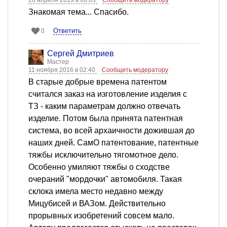
28 апреля 2019 в 00:03
Сообщить модератору
Знакомая тема... Спасибо.
Ответить
0
Сергей Дмитриев
Мастер
11 ноября 2016 в 02:40
Сообщить модератору
В старые добрые времена патентом
считался заказ на изготовление изделия с
ТЗ - каким параметрам должно отвечать
изделие. Потом была принята патентная
система, во всей архаичности дожившая до
наших дней. СамО патентование, патентные
тяжбы исключительно тягомотное дело.
Особенно умиляют тяжбы о сходстве
очераний "мордочки" автомобиля. Такая
склока имела место недавно между
Мицубисей и ВАЗом. Действительно
прорывных изобретений совсем мало.