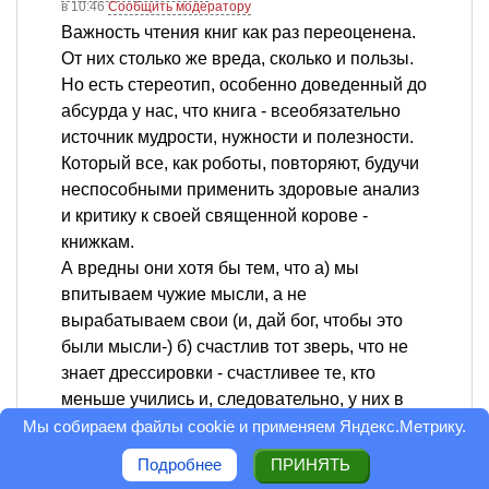
в 10:46
Сообщить модератору
Важность чтения книг как раз переоценена.
От них столько же вреда, сколько и пользы.
Но есть стереотип, особенно доведенный до
абсурда у нас, что книга - всеобязательно
источник мудрости, нужности и полезности.
Который все, как роботы, повторяют, будучи
неспособными применить здоровые анализ
и критику к своей священной корове -
книжкам.
А вредны они хотя бы тем, что а) мы
впитываем чужие мысли, а не
вырабатываем свои (и, дай бог, чтобы это
были мысли-) б) счастлив тот зверь, что не
знает дрессировки - счастливее те, кто
меньше учились и, следовательно, у них в
голове меньше даже не своего, а чужого
Мы собираем файлы cookie и применяем
Яндекс.Метрику
.
мусора.
Подробнее
ПРИНЯТЬ