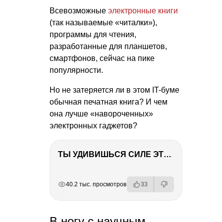
Всевозможные
электронные книги
(так называемые «читалки»),
программы для чтения,
разработанные для планшетов,
смартфонов, сейчас на пике
популярности.
Но не затеряется ли в этом IT-буме
обычная печатная книга? И чем
она лучше «навороченных»
электронных гаджетов?
ТЫ УДИВИШЬСЯ СИЛЕ ЭТО ЧЕЛОВЕКА! Блог о нашей поездке в Вышний Волочек
РЕКЛАМА
РЕКЛАМА
РЕКЛАМА
40.2 тыс. просмотров
33
В ногу с научным