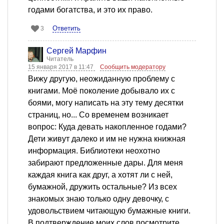
годами богатства, и это их право.
Ответить
3
Сергей Марфин
Читатель
15 января 2017 в 11:47
Сообщить модератору
Вижу другую, неожиданную проблему с
книгами. Моё поколение добывало их с
боями, могу написать на эту тему десятки
страниц, но... Со временем возникает
вопрос: Куда девать накопленное годами?
Дети живут далеко и им не нужна книжная
информация. Библиотеки неохотно
забирают предложенные дары. Для меня
каждая книга как друг, а хотят ли с ней,
бумажной, дружить остальные? Из всех
знакомых знаю только одну девочку, с
удовольствием читающую бумажные книги.
В подтверждение моих слов посмотрите