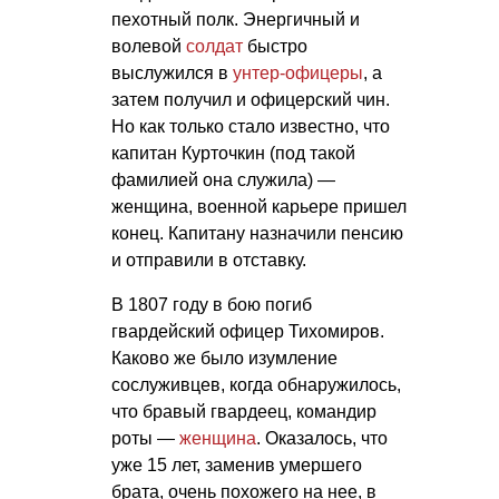
пехотный полк. Энергичный и
волевой
солдат
быстро
выслужился в
унтер-офицеры
, а
затем получил и офицерский чин.
Но как только стало известно, что
капитан Курточкин (под такой
фамилией она служила) —
женщина, военной карьере пришел
конец. Капитану назначили пенсию
и отправили в отставку.
В 1807 году в бою погиб
гвардейский офицер Тихомиров.
Каково же было изумление
сослуживцев, когда обнаружилось,
что бравый гвардеец, командир
роты —
женщина
. Оказалось, что
уже 15 лет, заменив умершего
брата, очень похожего на нее, в