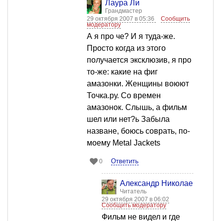
Лаура Ли
Грандмастер
29 октября 2007 в 05:36
Сообщить
модератору
А я про че? И я туда-же.
Просто когда из этого
получается эксклюзив, я про
то-же: какие на фиг
амазонки. Женщины воюют
Точка.ру. Со времен
амазонок. Слышь, а фильм
шел или нет?ь Забыла
назване, боюсь соврать, по-
моему Metal Jackets
Ответить
0
Александр Николаев
Читатель
29 октября 2007 в 06:02
Сообщить модератору
Фильм не видел и где