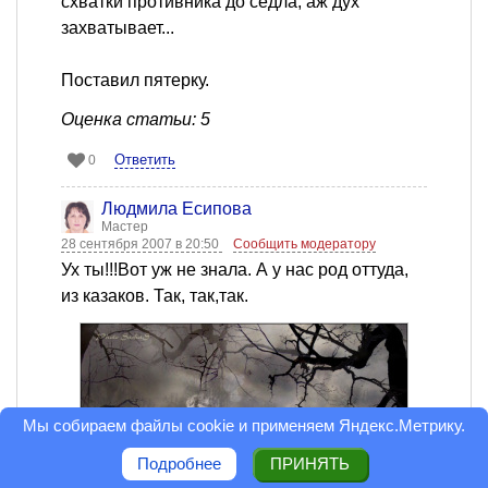
схватки противника до седла, аж дух
захватывает...
Поставил пятерку.
Оценка статьи: 5
Ответить
0
Людмила Есипова
Мастер
28 сентября 2007 в 20:50
Сообщить модератору
Ух ты!!!Вот уж не знала. А у нас род оттуда,
из казаков. Так, так,так.
Мы собираем файлы cookie и применяем
Яндекс.Метрику
.
Подробнее
ПРИНЯТЬ