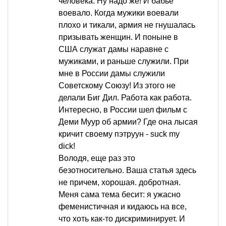
человека. Ну надо же! И бабье
воевало. Когда мужики воевали
плохо и тикали, армия не гнушалась
призывать женщин. И поныне в
США служат дамы наравне с
мужиками, и раньше служили. При
мне в России дамы служили
Советскому Союзу! Из этого не
делали Биг Дил. Работа как работа.
Интересно, в России шел фильм с
Деми Муур об армии? Где она лысая
кричит своему пэтруун - suck my
dick!
Володя, еще раз это
безотносительно. Ваша статья здесь
не причем, хорошая. добротная.
Меня сама тема бесит: я ужасно
феменистичная и кидаюсь на все,
что хоть как-то дискриминирует. И