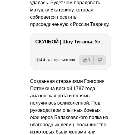
удалась. Будет чем порадовать
матушку Екатерину, которая
собирается посетить
присоединенную к России Тавриду.
СКУЛБОЙ | Шоу Титаны, Усейн Болт, Ларрат, Зашквар!
РЕКЛАМА
РЕКЛАМА
РЕКЛАМА
РЕКЛАМА
РЕКЛАМА
4.4 тыс. просмотров
0
Созданная стараниями Григория
Потемкина весной 1787 года
амазонская рота и впрямь
получилась великолепной. Под
руководством опытных боевых
офицеров Балаклавского полка из
благородных девиц, большинство
из которых были женами или