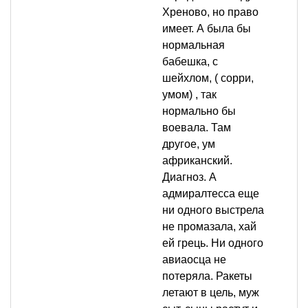
Хреново, но право
имеет. А была бы
нормальная
бабешка, с
шейхлом, ( сорри,
умом) , так
нормально бы
воевала. Там
другое, ум
африканский.
Диагноз. А
адмиралтесса еще
ни одного выстрела
не промазала, хай
ей грець. Ни одного
авиаосца не
потеряла. Ракеты
летают в цель, муж