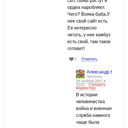
сыт, сыны растут и
ордеа наробляют.
Чего? Вояка-баба.У
нее свой сайт есть.
Ее интересно
читать, у нее камбуз
есть свой, там такое
готовит!
Ответить
0
Александр Никола
Читатель
29 октября 2007 в
15:01
Сообщить
модератору
В истории
человечества
война и военная
служба намного
чаще была