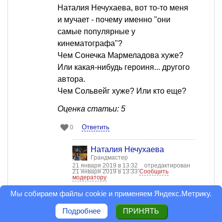
Наталия Нечухаева, вот то-то меня
и мучает - почему именно "они
самые популярные у
кинематографа"?
Чем Сонечка Мармеладова хуже?
Или какая-нибудь героиня... другого
автора.
Чем Сольвейг хуже? Или кто еще?
Оценка статьи: 5
Ответить
0
Наталия Нечухаева
Грандмастер
21 января 2019 в 13:32
отредактирован
21 января 2019 в 13:33
Сообщить
модератору
Игорь Вадимов, ничуть не хуже.
Мы собираем файлы cookie и применяем
Яндекс.Метрику
.
Только по необъяснимым
Подробнее
ПРИНЯТЬ
причинам менее популярны и у