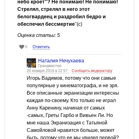
небо кроет"? Не понимаю! Не понимаю!
Стрелял, стрелял в него этот
белогвардеец и раздробил бедро и
обеспечил бессмертие
"(с)
Оценка статьи: 5
Ответить
0
Наталия Нечухаева
Грандмастер
20 января 2019 в 22:57
Сообщить модератору
Игорь Вадимов, потому что они самые
популярные у кинематографа, и не зря.
Все описанные экранизации интересны
каждая по-своему. Кто только не играл
Анну Каренину, начиная от самых
-самых, Греты Гарбо и Вивьен Ли. Но
мне наша Экранизация с Татьяной
Самойловой нравится больше, может
быть, потому что ее мы увидел первой?