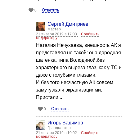
Ответить
0
Сергей Дмитриев
Мастер
21 января 2019 в 17:03
Сообщить
модератору
Наталия Нечухаева, внешность АК я
представлял не такой: она дородная
шатенка, типа Володиной,без
характерного выреза глаз, как у ТС и
даже с голубыми глазами.
И без того несчастную АК совсем
замутузкали экранизациями.
Пристали...
Ответить
0
Игорь Вадимов
Грандмастер
21 января 2019 в 10:02
Сообщить
модератору