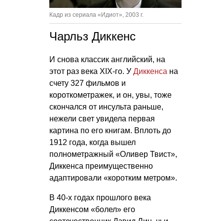
Кадр из сериала «Идиот», 2003 г.
Чарльз Диккенс
И снова классик английский, на
этот раз века XIX-го. У
Диккенса
на
счету 327 фильмов и
короткометражек, и он, увы, тоже
скончался от инсульта раньше,
нежели свет увидела первая
картина по его книгам. Вплоть до
1912 года, когда вышел
полнометражный «Оливер Твист»,
Диккенса преимущественно
адаптировали «коротким метром».
В 40-х годах прошлого века
Диккенсом «болел» его