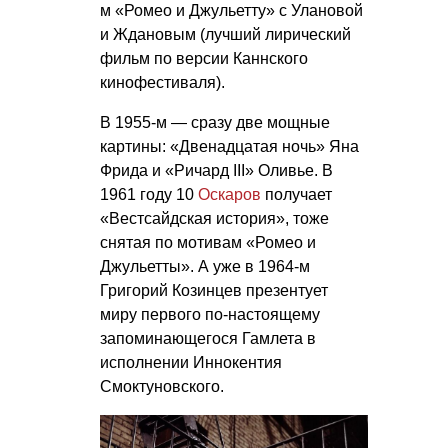
м «Ромео и Джульетту» с Улановой
и Ждановым (лучший лирический
фильм по версии Каннского
кинофестиваля).
В 1955-м — сразу две мощные
картины: «Двенадцатая ночь» Яна
Фрида и «Ричард III» Оливье. В
1961 году 10
Оскаров
получает
«Вестсайдская история», тоже
снятая по мотивам «Ромео и
Джульетты». А уже в 1964-м
Григорий Козинцев презентует
миру первого по-настоящему
запоминающегося Гамлета в
исполнении Иннокентия
Смоктуновского.