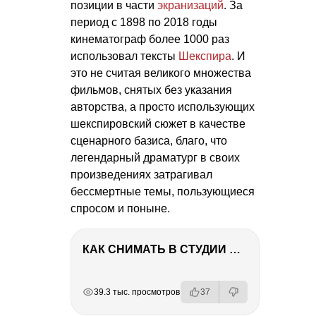
позиции в части
экранизаций
. За
период с 1898 по 2018 годы
кинематограф более 1000 раз
использовал тексты
Шекспира
. И
это не считая великого множества
фильмов, снятых без указания
авторства, а просто использующих
шекспировский сюжет в качестве
сценарного базиса, благо, что
легендарный драматург в своих
произведениях затрагивал
бессмертные темы, пользующиеся
спросом и поныне.
КАК СНИМАТЬ В СТУДИИ СО ВСПЫШКАМИ
РЕКЛАМА
РЕКЛАМА
РЕКЛАМА
39.3 тыс. просмотров
37