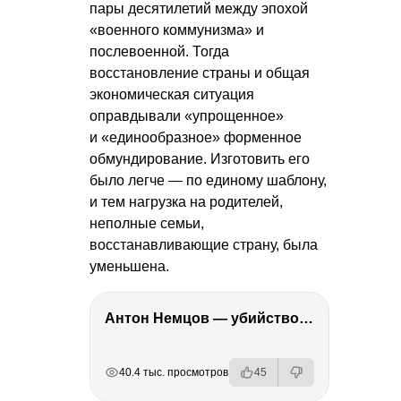
пары десятилетий между эпохой
«военного коммунизма» и
послевоенной. Тогда
восстановление страны и общая
экономическая ситуация
оправдывали «упрощенное»
и «единообразное» форменное
обмундирование. Изготовить его
было легче — по единому шаблону,
и тем нагрузка на родителей,
неполные семьи,
восстанавливающие страну, была
уменьшена.
Антон Немцов — убийство Бориса Немцова, переезд в Дубай, семья и политика
РЕКЛАМА
РЕКЛАМА
РЕКЛАМА
40.4 тыс. просмотров
45