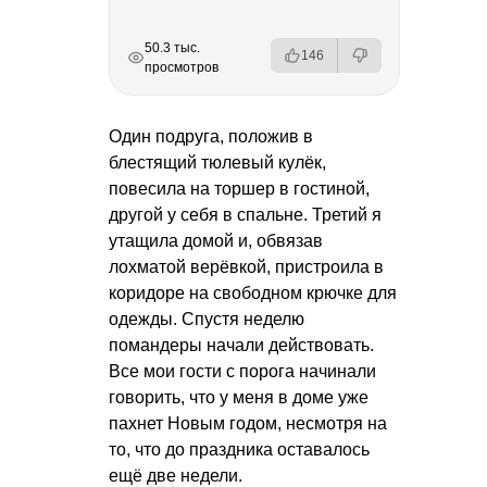
РЕКЛАМА
РЕКЛАМА
РЕКЛАМА
РЕКЛАМА
50.3 тыс.
146
просмотров
Один подруга, положив в
блестящий тюлевый кулёк,
повесила на торшер в гостиной,
другой у себя в спальне. Третий я
утащила домой и, обвязав
лохматой верёвкой, пристроила в
коридоре на свободном крючке для
одежды. Спустя неделю
помандеры начали действовать.
Все мои гости с порога начинали
говорить, что у меня в доме уже
пахнет Новым годом, несмотря на
то, что до праздника оставалось
ещё две недели.