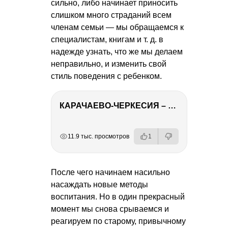
сильно, либо начинает приносить
слишком много страданий всем
членам семьи — мы обращаемся к
специалистам, книгам
и т. д.
в
надежде узнать, что же мы делаем
неправильно, и изменить свой
стиль поведения с ребенком.
КАРАЧАЕВО-ЧЕРКЕСИЯ – ПУТЕШЕСТВИЕ НА КАВКАЗ часть 2
РЕКЛАМА
РЕКЛАМА
РЕКЛАМА
11.9 тыс. просмотров
1
После чего начинаем насильно
насаждать новые методы
воспитания. Но в один прекрасный
момент мы снова срываемся и
реагируем по старому, привычному