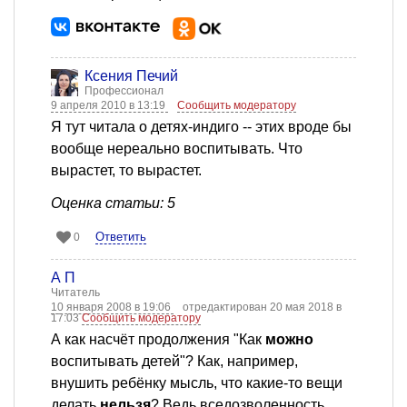
Ксения Печий
Профессионал
9 апреля 2010 в 13:19
Сообщить модератору
Я тут читала о детях-индиго -- этих вроде бы
вообще нереально воспитывать. Что
вырастет, то вырастет.
Оценка статьи: 5
Ответить
0
А П
Читатель
10 января 2008 в 19:06
отредактирован 20 мая 2018 в
17:03
Сообщить модератору
А как насчёт продолжения "Как
можно
воспитывать детей"? Как, например,
внушить ребёнку мысль, что какие-то вещи
делать
нельзя
? Ведь вседозволенность