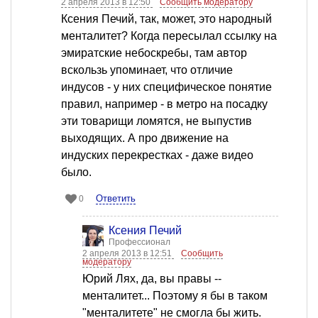
2 апреля 2013 в 12:50
Сообщить модератору
Ксения Печий, так, может, это народный
менталитет? Когда пересылал ссылку на
эмиратские небоскребы, там автор
вскользь упоминает, что отличие
индусов - у них специфическое понятие
правил, например - в метро на посадку
эти товарищи ломятся, не выпустив
выходящих. А про движение на
индуских перекрестках - даже видео
было.
Ответить
0
Ксения Печий
Профессионал
2 апреля 2013 в 12:51
Сообщить
модератору
Юрий Лях, да, вы правы --
менталитет... Поэтому я бы в таком
"менталитете" не смогла бы жить.