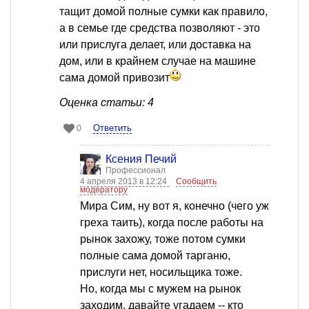
тащит домой полные сумки как правило,
а в семье где средства позволяют - это
или прислуга делает, или доставка на
дом, или в крайнем случае на машине
сама домой привозит
Оценка статьи: 4
Ответить
0
Ксения Печий
Профессионал
4 апреля 2013 в 12:24
Сообщить
модератору
Мира Сим, ну вот я, конечно (чего уж
греха таить), когда после работы на
рынок захожу, тоже потом сумки
полные сама домой тарганю,
прислуги нет, носильщика тоже.
Но, когда мы с мужем на рынок
заходим, давайте угадаем -- кто