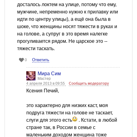
досталось локтем на улице, потому что ему,
мужчине, непременно нужно к прилавку или
идти по центру улицы), а ещё она была в
шоке, что женщины носят тяжести в руках и
на голове, а супруг в это время налегке
прогуливается рядом. Не царское это --
тяжести таскать.
Ответить
0
Мира Сим
Мастер
4 апреля 2013 в 09:55
Сообщить модератору
Ксения Печий,
это характерно для низких каст, моя
подруга тяжести на голове не таскает,
слуги для этого есть
. Кстати, в любой
стране так, в России в семье с
маленьким доходом женщина тоже