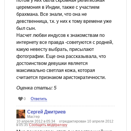
потом у них была скромная религиозная
церемония в Индии, также с участием
брахмана. Все знали, что она не
девственница, т.к. у них к тому времени уже
был сын.
Насчет любви индусов к знакомствам по
интернету все правда -советуются с родней,
какую невесту выбрать, присылают
фотографии. Еще она рассказывала, что
достоинством девушки является
максимально светлая кожа, которая
считается признаком аристократичности.
Оценка статьи: 5
Ответить
0
Сергей Дмитриев
Мастер
10 апреля 2012 в 05:34
отредактирован 10 апреля 2012
в 05:35
Сообщить модератору