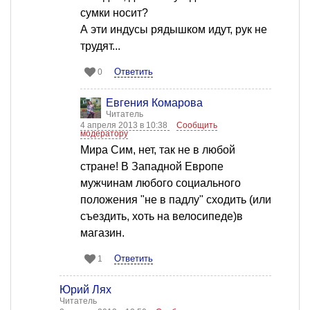
сумки носит?
А эти индусы рядышком идут, рук не
трудят...
Ответить
0
Евгения Комарова
Читатель
4 апреля 2013 в 10:38
Сообщить
модератору
Мира Сим, нет, так не в любой
стране! В Западной Европе
мужчинам любого социального
положения "не в падлу" сходить (или
съездить, хоть на велосипеде)в
магазин.
Ответить
1
Юрий Лях
Читатель