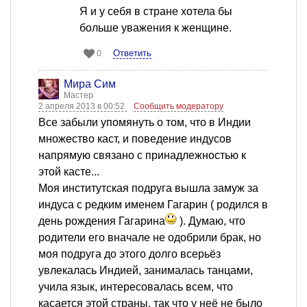
Я и у себя в стране хотела бы
больше уважения к женщине.
Ответить
0
Мира Сим
Мастер
2 апреля 2013 в 00:52
Сообщить модератору
Все забыли упомянуть о том, что в Индии
множество каст, и поведение индусов
напрямую связано с принадлежностью к
этой касте...
Моя институтская подруга вышла замуж за
индуса с редким именем Гагарин ( родился в
день рождения Гагарина
). Думаю, что
родители его вначале не одобрили брак, но
моя подруга до этого долго всерьёз
увлекалась Индией, занималась танцами,
учила язык, интересовалась всем, что
касается этой страны, так что у неё не было