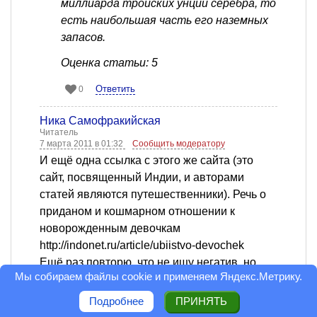
миллиарда тройских унций серебра, то
есть наибольшая часть его наземных
запасов.
Оценка статьи: 5
Ответить
0
Ника Самофракийская
Читатель
7 марта 2011 в 01:32
Сообщить модератору
И ещё одна ссылка с этого же сайта (это
сайт, посвященный Индии, и авторами
статей являются путешественники). Речь о
приданом и кошмарном отношении к
новорожденным девочкам
http://indonet.ru/article/ubiistvo-devochek
Ещё раз повторю, что не ищу негатив, но
Мы собираем файлы cookie и применяем
Яндекс.Метрику
.
статья, полная только лишь розового
зефира, несмотря на существующие
Подробнее
ПРИНЯТЬ
проблемы, по-меньшей мере удивляет.