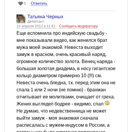
Ответить
0
Татьяна Черных
Дебютант
10 апреля 2012 в 11:42
Сообщить модератору
Еще вспомнила про индийскую свадьбу -
мне показывали видео, как женился брат
мужа моей знакомой. Невеста выходит
замуж в красном, очень красивый наряд,
огромное количество золота. Венец наряда -
большая золотая диадема, в носу гигантское
кольцо диаметром примерно 10 (!!!) см.
Невеста очень бледна, т.к. перед этим она не
спала 1 или 2 ночи (не помню) - брахман
отчитывает ее молитвами, очищает от греха.
Жених выглядел бодрее - видимо, спал
Не думаю, что недевственница не может
выйти замуж - моя знакомая сначала
расписалась с мужем-индусом в России, а