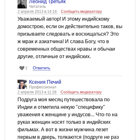
Леонид Третьяк
Читатель
2 апреля 2013 в 14:16
Сообщить модератору
Уважаемый автор! И этому индийскому
домострою, если он действительно таков, вы
призываете следовать и восхищаться? Это
ж мрак и азиатчина! И слава Богу, что в
современных обществах нравы и обычаи
другие, отличные от индийских.
Ответить
2
Ксения Печий
Профессионал
2 апреля 2013 в 11:28
Сообщить модератору
Подруга моя месяц путешествовала по
Индии и отметила некую "специфику"
уважения к женщине у индусов... Что-то на
руках женщин носят только в индийских
фильмах. А вот в жизни мужчина лезет
первым в дверь, толкаются (подруге не раз