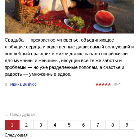
Свадьба — прекрасное мгновенье, объединяющее
любящие сердца и родственные души; самый волнующий и
волшебный праздник в жизни двоих; начало новой жизни
для мужчины и женщины, несущей все те же заботы и
проблемы — но уже разделенные пополам, а счастье и
радость — умноженные вдвое.
Ирина Bushido
4
← Предыдущая
1
2
3
4
5
6
7
8
9
Следующая
→