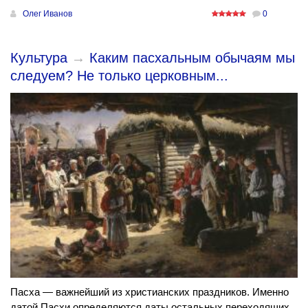
Олег Иванов
0
Культура
→
Каким пасхальным обычаям мы
следуем? Не только церковным...
Пасха — важнейший из христианских праздников. Именно
датой Пасхи определяются даты остальных переходящих