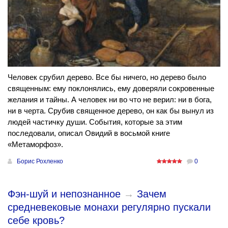
Человек срубил дерево. Все бы ничего, но дерево было
священным: ему поклонялись, ему доверяли сокровенные
желания и тайны. А человек ни во что не верил: ни в бога,
ни в черта. Срубив священное дерево, он как бы вынул из
людей частичку души. События, которые за этим
последовали, описал Овидий в восьмой книге
«Метаморфоз».
Борис Рохленко
0
Фэн-шуй и непознанное
→
Зачем
средневековые монахи регулярно пускали
себе кровь?