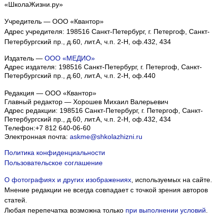
«ШколаЖизни.ру»
Учредитель — ООО «Квантор»
Адрес учредителя: 198516 Санкт-Петербург, г. Петергоф, Санкт-
Петербургский пр., д.60, лит.А, ч.п. 2-Н, оф.432, 434
Издатель —
ООО «МЕДИО»
Адрес издателя: 198516 Санкт-Петербург, г. Петергоф, Санкт-
Петербургский пр., д.60, лит.А, ч.п. 2-Н, оф.440
Редакция — ООО «Квантор»
Главный редактор — Хорошев Михаил Валерьевич
Адрес редакции:
198516
Санкт-Петербург, г. Петергоф
,
Санкт-
Петербургский пр., д.60, лит.А, ч.п. 2-Н, оф.432, 434
Телефон:
+7 812 640-06-60
Электронная почта:
askme@shkolazhizni.ru
Политика конфиденциальности
Пользовательское соглашение
О фотографиях и других изображениях
, используемых на сайте.
Мнение редакции не всегда совпадает с точкой зрения авторов
статей.
Любая перепечатка возможна только
при выполнении условий
.