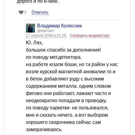
дорого и по е-бею.
Ответить
0
Владимир Колесник
Дебютант
17 апреля 2009 в 22:26
Сообщить модератору
Ю. Лях,
большое спасибо за дополнения!
по поводу мет.детектора.
на работе юзали боши, но т.к район у нас
возле курской магнитной аномалии то и
в бетон добавляют руду с высоким
содержанием металла. одним словом
фигово они работают, лажают часто и
неоднократно попадали в проводку.
по поводу паркетки- не пользовался,
мне и сказать нечего. а вот выбором
хорошего сварочника сейчас сам
заморачиваюсь.