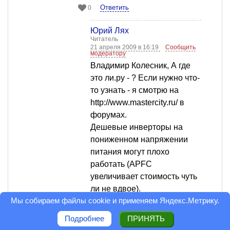
Ответить
0
Юрий Лях
Читатель
21 апреля 2009 в 16:19
Сообщить
модератору
Владимир Колесник, А где
это ли.ру - ? Если нужно что-
то узнать - я смотрю на
http://www.mastercity.ru/ в
форумах.
Дешевые инверторы на
пониженном напряжении
питания могут плохо
работать (APFC
увеличивает стоимость чуть
ли не вдвое).
Мы собираем файлы cookie и применяем
Яндекс.Метрику
.
Ответить
0
Подробнее
ПРИНЯТЬ