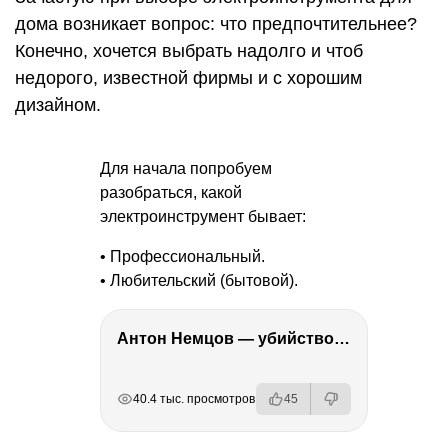
дома возникает вопрос: что предпочтительнее?
Конечно, хочется выбрать надолго и чтоб
недорого, известной фирмы и с хорошим
дизайном.
Для начала попробуем
разобраться, какой
электроинструмент бывает:
• Профессиональный.
• Любительский (бытовой).
Антон Немцов — убийство Бориса Немцова, переезд в Дубай, семья и политика
РЕКЛАМА
РЕКЛАМА
РЕКЛАМА
РЕКЛАМА
40.4 тыс. просмотров
45