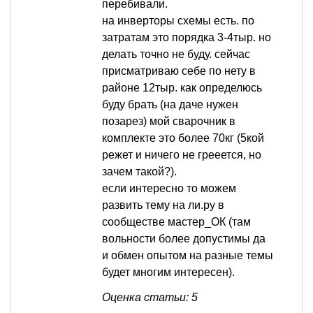
перебивали.
на инверторы схемы есть. по
затратам это порядка 3-4тыр. но
делать точно не буду. сейчас
присматриваю себе по нету в
районе 12тыр. как определюсь
буду брать (на даче нужен
позарез) мой сварочник в
комплекте это более 70кг (5кой
режет и ничего не грееется, но
зачем такой?).
если интересно то можем
развить тему на ли.ру в
сообществе мастер_ОК (там
вольности более допустимы да
и обмен опытом на разные темы
будет многим интересен).
Оценка статьи: 5