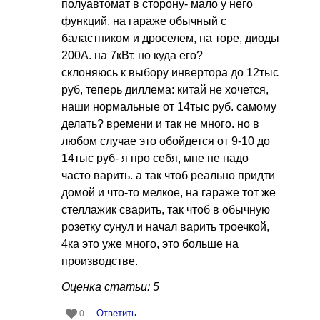
полуавтомат в сторону- мало у него
функций, на гараже обычный с
баластником и дроселем, на торе, диоды
200А. на 7кВт. но куда его?
склоняюсь к выбору инвертора до 12тыс
руб, теперь диллема: китай не хочется,
наши нормальные от 14тыс руб. самому
делать? времени и так не много. но в
любом случае это обойдется от 9-10 до
14тыс руб- я про себя, мне не надо
часто варить. а так чтоб реально придти
домой и что-то мелкое, на гараже тот же
стеллажик сварить, так чтоб в обычную
розетку сунул и начал варить троечкой,
4ка это уже много, это больше на
производстве.
Оценка статьи: 5
Ответить
0