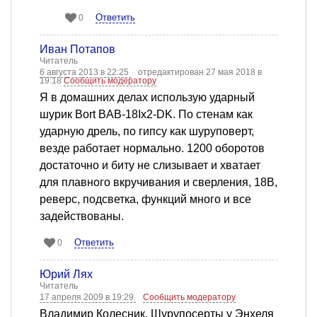
Ответить
0
Иван Потапов
Читатель
6 августа 2013 в 22:25
отредактирован 27 мая 2018 в
19:18
Сообщить модератору
Я в домашних делах использую ударный
шурик Bort BAB-18Ix2-DK. По стенам как
ударную дрель, по гипсу как шуруповерт,
везде работает нормально. 1200 оборотов
достаточно и биту не слизывает и хватает
для плавного вкручивания и сверления, 18В,
реверс, подсветка, функций много и все
задействованы.
Ответить
0
Юрий Лях
Читатель
17 апреля 2009 в 19:29
Сообщить модератору
Владимир Колесник, Шурупосерты у Энхеля