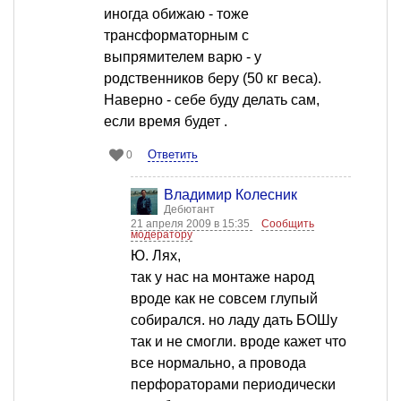
иногда обижаю - тоже
трансформаторным с
выпрямителем варю - у
родственников беру (50 кг веса).
Наверно - себе буду делать сам,
если время будет .
Ответить
0
Владимир Колесник
Дебютант
21 апреля 2009 в 15:35
Сообщить
модератору
Ю. Лях,
так у нас на монтаже народ
вроде как не совсем глупый
собирался. но ладу дать БОШу
так и не смогли. вроде кажет что
все нормально, а провода
перфораторами периодически